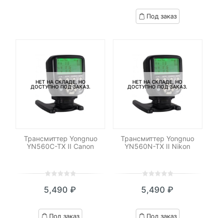
of
based
Под заказ
on
customer
ratings
НЕТ НА СКЛАДЕ, НО
НЕТ НА СКЛАДЕ, НО
ДОСТУПНО ПОД ЗАКАЗ.
ДОСТУПНО ПОД ЗАКАЗ.
Трансмиттер Yongnuo
Трансмиттер Yongnuo
YN560C-TX II Canon
YN560N-TX II Nikon
0
5
0
0
5
0
5,490
₽
5,490
₽
out
out
of
of
based
based
Под заказ
Под заказ