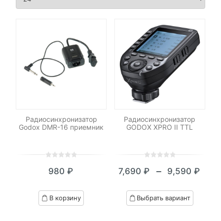
60/70D
Радиосинхронизатор
Радиосинхронизатор
Godox DMR-16 приемник
GODOX XPRO II TTL
0
5
0
0
5
0
–
980
₽
7,690
₽
9,590
₽
out
out
Диапазон
of
of
цен:
based
based
В корзину
Выбрать вариант
on
on
7,690 ₽
customer
customer
–
ratings
ratings