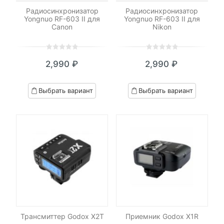
Радиосинхронизатор
Радиосинхронизатор
9,590 ₽
Yongnuo RF-603 II для
Yongnuo RF-603 II для
Canon
Nikon
0
5
0
0
5
0
2,990
₽
2,990
₽
out
out
of
of
based
based
Выбрать вариант
Выбрать вариант
on
on
customer
customer
ratings
ratings
Трансмиттер Godox X2T
Приемник Godox X1R