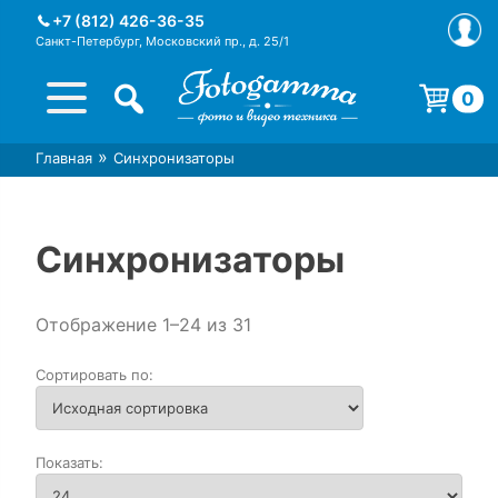
Skip
+7 (812) 426-36-35
to
Санкт-Петербург, Московский пр., д. 25/1
content
0
Корзина пуста.
»
Главная
Синхронизаторы
Интернет-магазин фототехники
Магазин фотоаксессуаров foto-
Foto-Gamma в СПб
gamma.ru
Синхронизаторы
Отображение 1–24 из 31