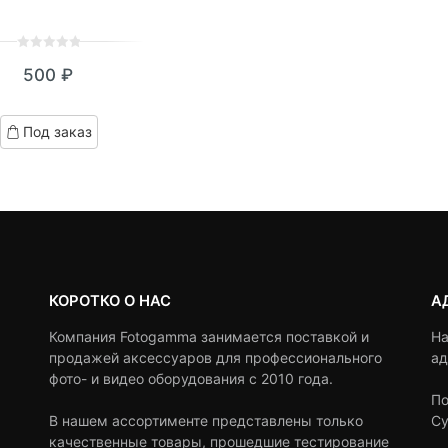
0
5
0
500
₽
out
of
based
Под заказ
on
customer
ratings
КОРОТКО О НАС
А
Компания Fotogamma занимается поставкой и
На
продажей аксессуаров для профессионального
ад
фото- и видео оборудования с 2010 года.
По
В нашем ассортименте представлены только
Су
качественные товары, прошедшие тестирование