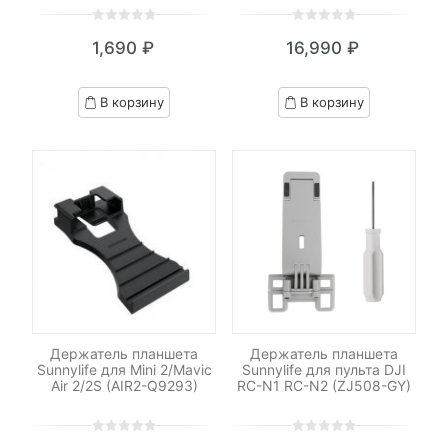
0
5
0
0
5
0
1,690
₽
16,990
₽
out
out
of
of
based
based
В корзину
В корзину
on
on
customer
customer
ratings
ratings
Держатель планшета
Держатель планшета
Sunnylife для Mini 2/Mavic
Sunnylife для пульта DJI
Air 2/2S (AIR2-Q9293)
RC-N1 RC-N2 (ZJ508-GY)
0
5
0
0
5
0