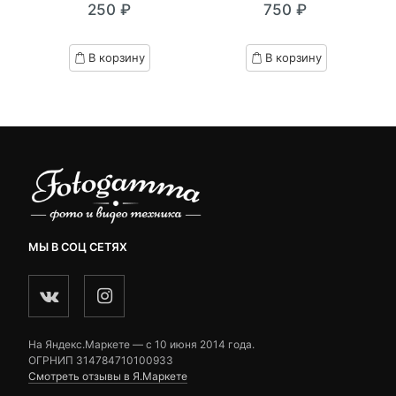
250
₽
750
₽
out
out
of
of
based
based
В корзину
В корзину
on
on
customer
customer
ratings
ratings
МЫ В СОЦ СЕТЯХ
На Яндекс.Маркете — c 10 июня 2014 года.
ОГРНИП 314784710100933
Смотреть отзывы в Я.Маркете