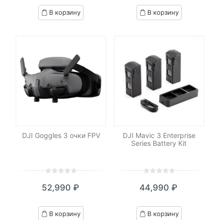
based
based
В корзину
В корзину
on
on
customer
customer
ratings
ratings
DJI Goggles 3 очки FPV
DJI Mavic 3 Enterprise
Series Battery Kit
0
5
0
0
5
0
52,990
₽
44,990
₽
out
out
of
of
based
based
В корзину
В корзину
on
on