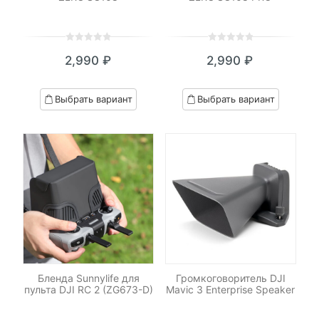
0
5
0
0
5
0
2,990
₽
2,990
₽
out
out
of
of
based
based
Выбрать вариант
Выбрать вариант
on
on
customer
customer
ratings
ratings
Бленда Sunnylife для
Громкоговоритель DJI
пульта DJI RC 2 (ZG673-D)
Mavic 3 Enterprise Speaker