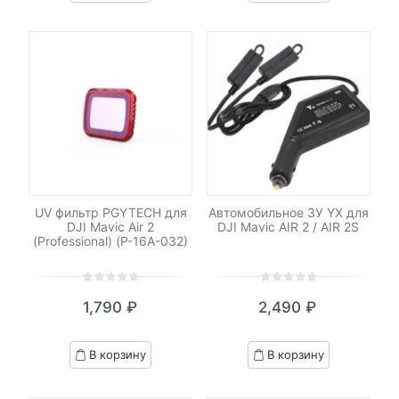
customer
customer
ratings
ratings
UV фильтр PGYTECH для
Автомобильное ЗУ YX для
DJI Mavic Air 2
DJI Mavic AIR 2 / AIR 2S
(Professional) (P-16A-032)
0
5
0
0
5
0
1,790
₽
2,490
₽
out
out
of
of
based
based
В корзину
В корзину
on
on
customer
customer
ratings
ratings