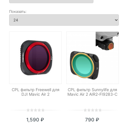
CPL фильтр Freewell для
CPL фильтр Sunnylife для
DJI Mavic Air 2
Mavic Air 2 AIR2-FI9283-C
0
5
0
0
5
0
1,590
₽
790
₽
out
out
of
of