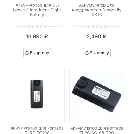
Аккумулятор для DJI
Аккумулятор для
Mavic 3 Intelligent Flight
квадрокоптер Dragonfly
Battery
KK13
0
5
0
0
5
0
13,990
₽
2,490
₽
out
out
of
of
based
based
В корзину
В корзину
on
on
customer
customer
ratings
ratings
Аккумулятор для коптера
Аккумулятор для коптера
ZLRC SG108
ZLRC SG108 PRO