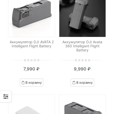
Аккумулятор DJI AVATA 2
Аккумулятор DJI Avata
Intelligent Flight Battery
360 Intelligent Flight
Battery
0
5
0
0
5
0
7,990
₽
9,990
₽
out
out
of
of
based
based
В корзину
В корзину
on
on
customer
customer
ratings
ratings