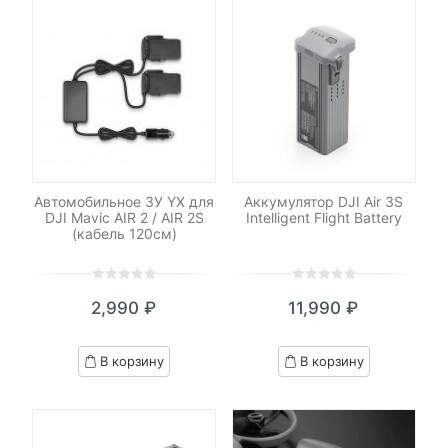
Автомобильное ЗУ YX для
Аккумулятор DJI Air 3S
DJI Mavic AIR 2 / AIR 2S
Intelligent Flight Battery
(кабель 120см)
0
5
0
0
5
0
2,990
₽
11,990
₽
out
out
of
of
based
based
В корзину
В корзину
on
on
customer
customer
ratings
ratings