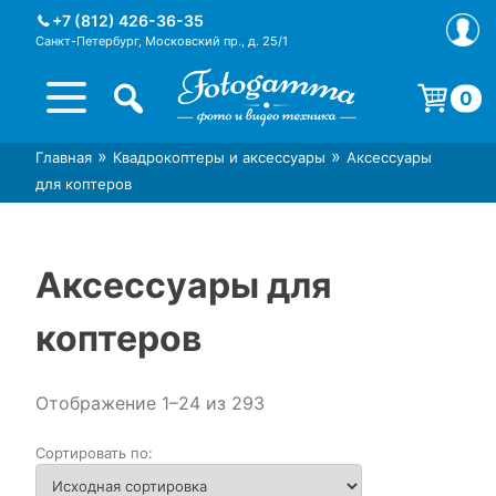
Skip
+7 (812) 426-36-35
to
Санкт-Петербург, Московский пр., д. 25/1
content
0
Корзина пуста.
»
»
Главная
Квадрокоптеры и аксессуары
Аксессуары
Интернет-магазин фототехники
Магазин фотоаксессуаров foto-
для коптеров
Foto-Gamma в СПб
gamma.ru
Аксессуары для
коптеров
Отображение 1–24 из 293