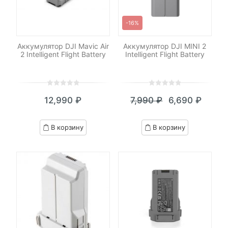
-16%
Аккумулятор DJI Mavic Air
Аккумулятор DJI MINI 2
2 Intelligent Flight Battery
Intelligent Flight Battery
0
5
0
0
5
0
12,990
₽
7,990
₽
6,690
₽
out
out
Текущая
Первоначал
of
of
цена:
цена
based
based
В корзину
В корзину
on
on
6,690 ₽.
составляла
customer
customer
7,990 ₽.
ratings
ratings