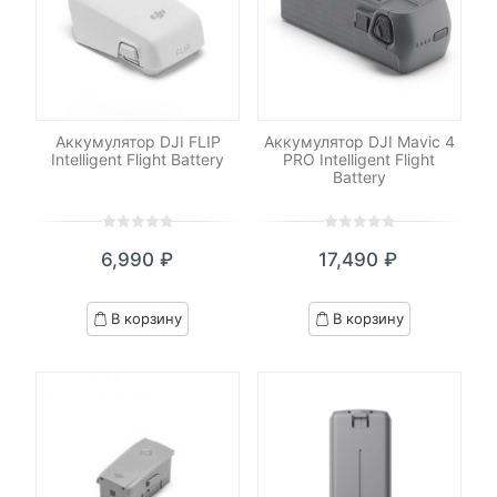
Аккумулятор DJI FLIP
Аккумулятор DJI Mavic 4
Intelligent Flight Battery
PRO Intelligent Flight
Battery
0
5
0
0
5
0
6,990
₽
17,490
₽
out
out
of
of
based
based
В корзину
В корзину
on
on
customer
customer
ratings
ratings