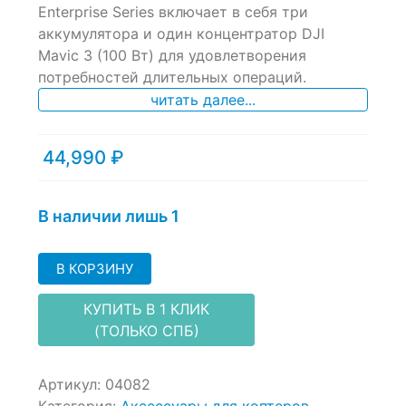
of
Enterprise Series включает в себя три
based
аккумулятора и один концентратор DJI
on
Mavic 3 (100 Вт) для удовлетворения
customer
ratings
потребностей длительных операций.
читать далее...
44,990
₽
В наличии лишь 1
В КОРЗИНУ
КУПИТЬ В 1 КЛИК
(ТОЛЬКО СПБ)
Артикул:
04082
Категория:
Аксессуары для коптеров