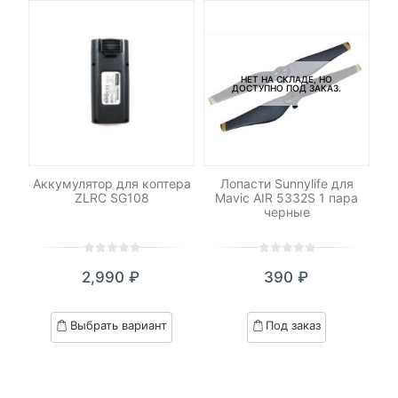
НЕТ НА СКЛАДЕ, НО
ДОСТУПНО ПОД ЗАКАЗ.
-
а
Аккумулятор для коптера
Лопасти Sunnylife для
Фи
 75
ZLRC SG108
Mavic AIR 5332S 1 пара
PG
черные
PR
0
5
0
0
5
0
2,990
₽
390
₽
out
out
of
of
based
based
Выбрать вариант
Под заказ
on
on
customer
customer
ratings
ratings