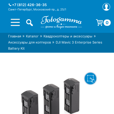
Skip
+7 (812) 426-36-35
to
Санкт-Петербург, Московский пр., д. 25/1
content
0
Корзина пуста.
»
»
»
Главная
Каталог
Квадрокоптеры и аксессуары
Интернет-магазин фототехники
Магазин фотоаксессуаров foto-
»
Аксессуары для коптеров
DJI Mavic 3 Enterprise Series
Foto-Gamma в СПб
gamma.ru
Battery Kit