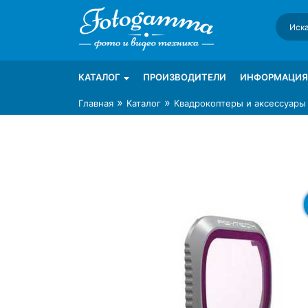
Skip
to
content
Интернет-магазин фототехники Foto-Ga
Магазин фотоаксессуаров foto-gamma.ru
КАТАЛОГ
ПРОИЗВОДИТЕЛИ
ИНФОРМАЦИЯ
»
»
Главная
Каталог
Квадрокоптеры и аксессуары