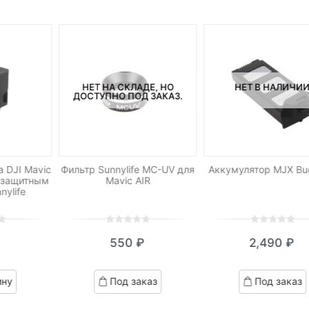
НЕТ НА СКЛАДЕ, НО
НЕТ В НАЛИЧИ
ДОСТУПНО ПОД ЗАКАЗ.
а DJI Mavic
Фильтр Sunnylife MC-UV для
Аккумулятор MJX Bu
езащитным
Mavic AIR
nylife
0
5
0
0
5
0
550
₽
2,490
₽
out
out
of
of
based
based
ину
Под заказ
Под заказ
on
on
customer
customer