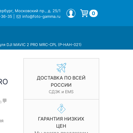
рбург, Московский пр., д. 25/1
МОЙ ПРОФИЛЬ
0
-36-35
|
info@foto-gamma.ru
Корзина пуста.
ля DJI MAVIC 2 PRO MRC-CPL (P-HAH-021)
ДОСТАВКА ПО ВСЕЙ
RO
РОССИИ
СДЭК и EMS
в
ГАРАНТИЯ НИЗКИХ
ля
ЦЕН