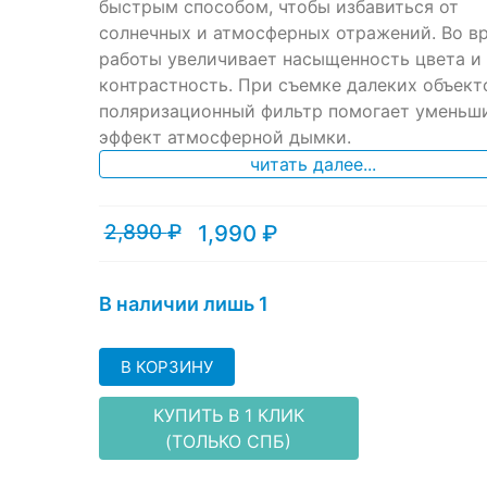
быстрым способом, чтобы избавиться от
customer
ratings
солнечных и атмосферных отражений. Во в
работы увеличивает насыщенность цвета и
контрастность. При съемке далеких объект
поляризационный фильтр помогает уменьш
эффект атмосферной дымки.
читать далее...
2,890
₽
1,990
₽
Текущая
Первоначальная
цена:
цена
1,990 ₽.
составляла
2,890 ₽.
В наличии лишь 1
В КОРЗИНУ
КУПИТЬ В 1 КЛИК
(ТОЛЬКО СПБ)