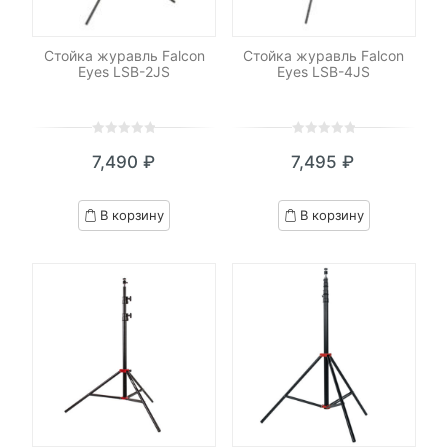
Стойка журавль Falcon
Стойка журавль Falcon
Eyes LSB-2JS
Eyes LSB-4JS
0
5
0
0
5
0
7,490
₽
7,495
₽
out
out
of
of
based
based
В корзину
В корзину
on
on
customer
customer
ratings
ratings