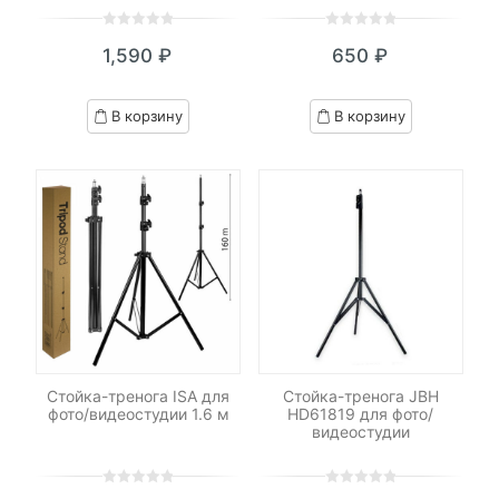
0
5
0
0
5
0
1,590
₽
650
₽
out
out
of
of
based
based
В корзину
В корзину
on
on
customer
customer
ratings
ratings
Стойка-тренога ISA для
Стойка-тренога JBH
фото/видеостудии 1.6 м
HD61819 для фото/
видеостудии
0
5
0
0
5
0