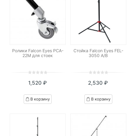
Ролики Falcon Eyes PCA-
Стойка Falcon Eyes FEL-
22M для стоек
3050 A/B
0
5
0
0
5
0
1,520
₽
2,530
₽
out
out
of
of
based
based
В корзину
В корзину
on
on
customer
customer
ratings
ratings