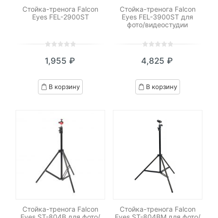
Стойка-тренога Falcon
Стойка-тренога Falcon
Eyes FEL-2900ST
Eyes FEL-3900ST для
фото/видеостудии
0
5
0
0
5
0
1,955
₽
4,825
₽
out
out
of
of
based
based
В корзину
В корзину
on
on
customer
customer
ratings
ratings
Стойка-тренога Falcon
Стойка-тренога Falcon
Eyes ST-804B для фото/
Eyes ST-804BM для фото/