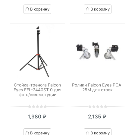
based
based
В корзину
В корзину
on
on
customer
customer
ratings
ratings
Стойка-тренога Falcon
Ролики Falcon Eyes PCA-
Eyes FEL-2440ST.0 для
25M для стоек
фото/видеостудии
0
5
0
0
5
0
1,980
₽
2,135
₽
out
out
of
of
based
based
В корзину
В корзину
on
on