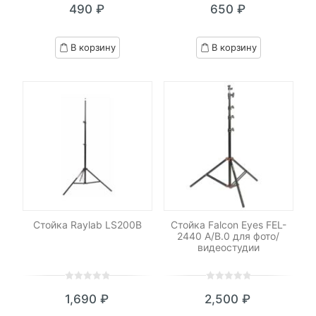
490
₽
650
₽
out
out
of
of
based
based
В корзину
В корзину
on
on
customer
customer
ratings
ratings
Стойка Raylab LS200B
Стойка Falcon Eyes FEL-
2440 A/B.0 для фото/
видеостудии
0
5
0
0
5
0
1,690
₽
2,500
₽
out
out
of
of