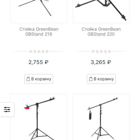
Стойка GreenBean
Стойка GreenBean
GBStand 219
GBStand 220
0
5
0
0
5
0
2,755
₽
3,265
₽
out
out
of
of
based
based
В корзину
В корзину
on
on
customer
customer
ratings
ratings