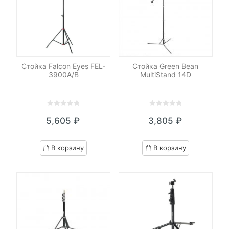
Стойка Falcon Eyes FEL-
Стойка Green Bean
3900A/B
MultiStand 14D
0
5
0
0
5
0
5,605
₽
3,805
₽
out
out
of
of
based
based
В корзину
В корзину
on
on
customer
customer
ratings
ratings