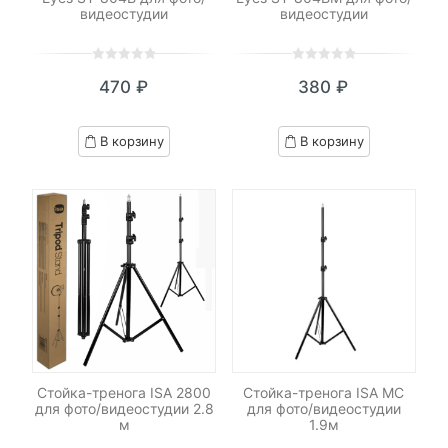
видеостудии
видеостудии
0
5
0
0
5
0
470
₽
380
₽
out
out
of
of
based
based
В корзину
В корзину
on
on
customer
customer
ratings
ratings
Стойка-тренога ISA 2800
Стойка-тренога ISA MC
для фото/видеостудии 2.8
для фото/видеостудии
м
1.9м