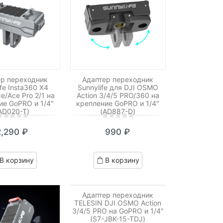
ер переходник
Адаптер переходник
ife Insta360 X4
Sunnylife для DJI OSMO
ce/Ace Pro 2/1 на
Action 3/4/5 PRO/360 на
ие GoPRO и 1/4″
крепление GoPRO и 1/4″
AD020-T)
(AD887-D)
0
5
0
2,290
₽
990
₽
ut
out
f
of
ased
based
В корзину
В корзину
n
on
ustomer
customer
atings
ratings
Адаптер переходник
TELESIN DJI OSMO Action
3/4/5 PRO на GoPRO и 1/4″
(S7-JBK-15-TDJ)