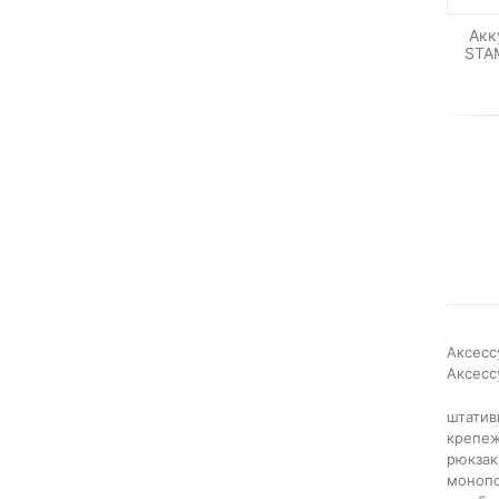
Акк
STAM
Аксесс
Аксесс
штатив
крепеж
рюкзак
монопо