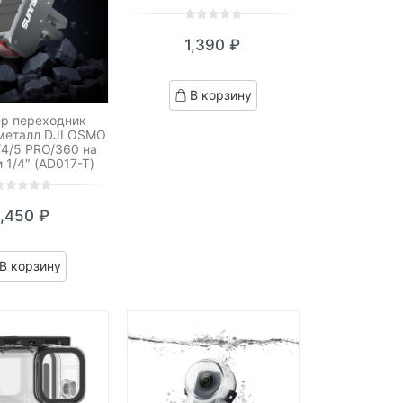
0
5
0
1,390
₽
out
of
based
В корзину
on
customer
ер переходник
 металл DJI OSMO
ratings
/4/5 PRO/360 на
 1/4″ (AD017-T)
1,450
₽
ut
f
ased
В корзину
n
ustomer
atings