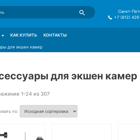
Санкт-Пете
+7 (812) 426
mma в СПб
КАК КУПИТЬ
КОНТАКТЫ
ары для экшен камер
сессуары для экшен камер
ажение 1–24 из 307