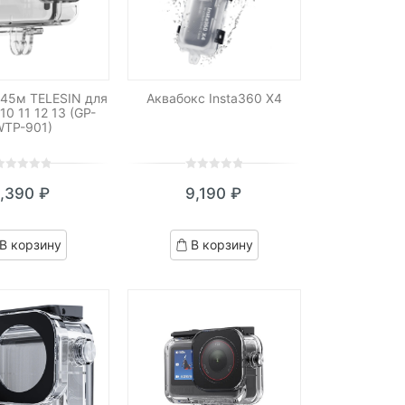
 45м TELESIN для
Аквабокс Insta360 X4
10 11 12 13 (GP-
WTP-901)
0
5
0
1,390
₽
9,190
₽
ut
out
f
of
ased
based
В корзину
В корзину
n
on
ustomer
customer
atings
ratings