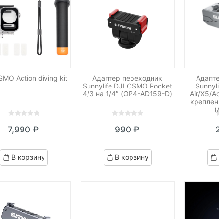
SMO Action diving kit
Адаптер переходник
Адапт
Sunnylife DJI OSMO Pocket
Sunnyl
4/3 на 1/4″ (OP4-AD159-D)
Air/X5/A
креплен
(
0
5
0
0
5
0
0
5
0
7,990
₽
990
₽
out
out
o
of
of
o
based
based
b
В корзину
В корзину
on
on
o
customer
customer
c
ratings
ratings
r