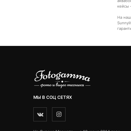
аквабо
кейсы 
На наш
Sunnyl
гарант
МЫ В СОЦ СЕТЯХ