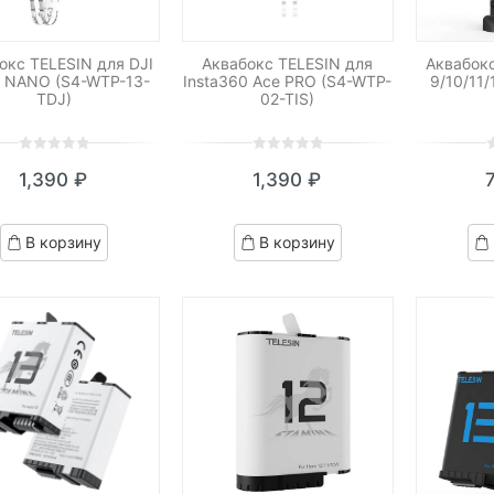
окс TELESIN для DJI
Аквабокс TELESIN для
Аквабокс
 NANO (S4-WTP-13-
Insta360 Ace PRO (S4-WTP-
9/10/11/
TDJ)
02-TIS)
0
5
0
0
5
0
0
5
0
1,390
₽
1,390
₽
out
out
o
of
of
o
based
based
b
В корзину
В корзину
on
on
o
customer
customer
c
ratings
ratings
r