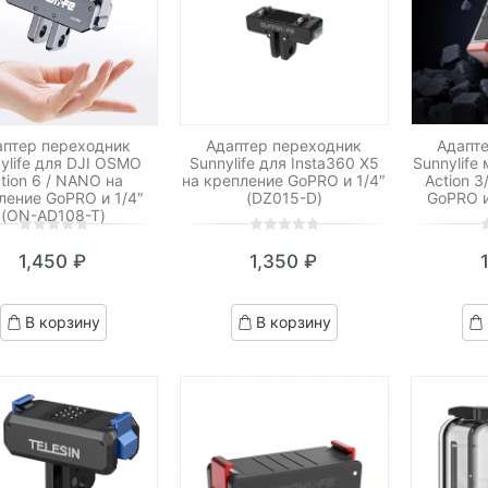
аптер переходник
Адаптер переходник
Адапт
ylife для DJI OSMO
Sunnylife для Insta360 X5
Sunnylife
tion 6 / NANO на
на крепление GoPRO и 1/4″
Action 3
ление GoPRO и 1/4″
(DZ015-D)
GoPRO и
(ON-AD108-T)
0
5
0
0
5
0
0
5
0
1,450
₽
1,350
₽
out
out
o
of
of
o
based
based
b
В корзину
В корзину
on
on
o
customer
customer
c
ratings
ratings
r