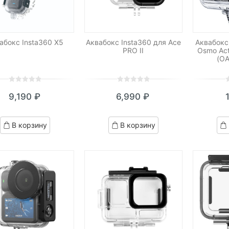
абокс Insta360 X5
Аквабокс Insta360 для Ace
Аквабокс
PRO II
Osmo Act
(O
0
5
0
0
5
0
0
5
0
9,190
₽
6,990
₽
out
out
o
of
of
o
based
based
b
В корзину
В корзину
on
on
o
customer
customer
c
ratings
ratings
r