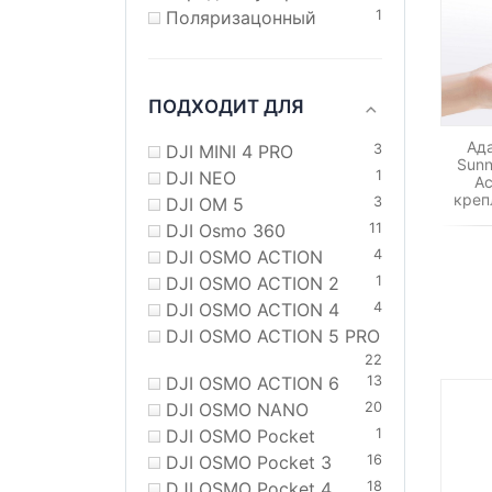
Поляризацонный
1
ПОДХОДИТ ДЛЯ
Ад
DJI MINI 4 PRO
3
Sunn
DJI NEO
1
Ac
креп
DJI OM 5
3
DJI Osmo 360
11
DJI OSMO ACTION
4
DJI OSMO ACTION 2
1
DJI OSMO ACTION 4
4
DJI OSMO ACTION 5 PRO
22
DJI OSMO ACTION 6
13
DJI OSMO NANO
20
DJI OSMO Pocket
1
DJI OSMO Pocket 3
16
DJI OSMO Pocket 4
18