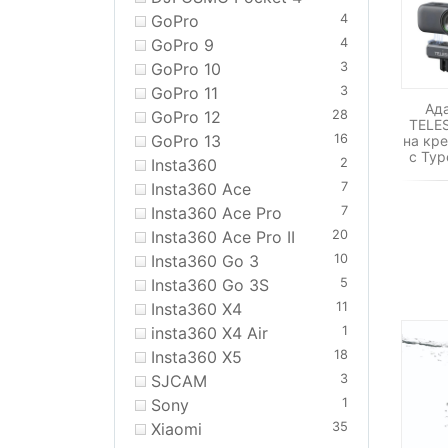
GoPro
4
GoPro 9
4
GoPro 10
3
GoPro 11
3
Ад
GoPro 12
28
TELE
GoPro 13
16
на кр
с Typ
Insta360
2
Insta360 Ace
7
Insta360 Ace Pro
7
Insta360 Ace Pro II
20
Insta360 Go 3
10
Insta360 Go 3S
5
Insta360 X4
11
insta360 X4 Air
1
Insta360 X5
18
SJCAM
3
Sony
1
Xiaomi
35