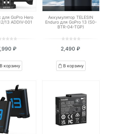
 для GoPro Hero
Аккумулятор TELESIN
12/13 ADDIV-001
Enduro для GoPro 13 (S0-
BTR-04-TGP)
0
5
0
7,990
₽
2,490
₽
ut
out
f
of
ased
based
В корзину
В корзину
n
on
ustomer
customer
atings
ratings