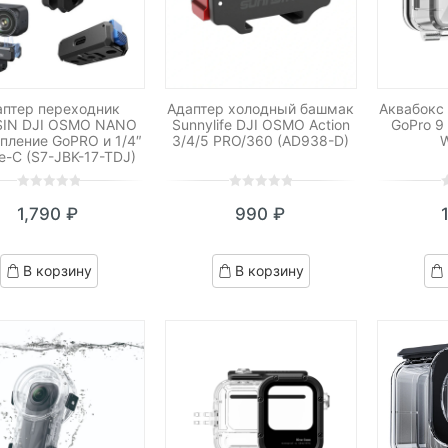
аптер переходник
Адаптер холодный башмак
Аквабокс
SIN DJI OSMO NANO
Sunnylife DJI OSMO Action
GoPro 9 
епление GoPRO и 1/4″
3/4/5 PRO/360 (AD938-D)
e-C (S7-JBK-17-TDJ)
0
5
0
0
5
0
0
5
0
1,790
₽
990
₽
out
out
o
of
of
o
based
based
b
В корзину
В корзину
on
on
o
customer
customer
c
ratings
ratings
r