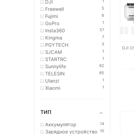
DJI
1
Freewell
5
Fujimi
6
GoPro
1
Insta360
57
Kingma
7
PGYTECH
3
DJI O
SJCAM
1
STARTRC
1
Sunnylife
82
TELESIN
85
Ulanzi
1
Xiaomi
1
ТИП
Аккумулятор
14
Зарядное устройство
10