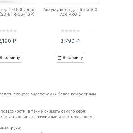
тор TELESIN для
Аккумулятор для Insta360
 (S0-BTR-06-TGP)
Ace PRO 2
0
5
0
2,190
₽
3,790
₽
ut
out
f
of
ased
based
В корзину
В корзину
n
on
ustomer
customer
atings
ratings
сделать процесс видеосъемки более комфортным.
поверхности, а также снимать самого себя;
но установить на различные части тела, шлем,
нием руки;