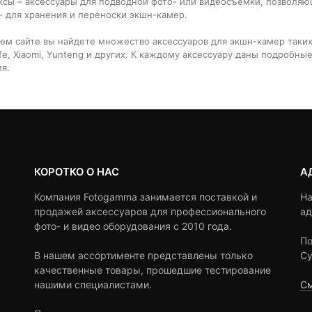
ксы – аксессуары для подводной фото- или видеосъемки, позволяю
– для хранения и переноски экшн-камер.
ем сайте вы найдете множество аксессуаров для экшн-камер таких п
ife, Xiaomi, Yunteng и других. К каждому аксессуару даны подробн
ия.
КОРОТКО О НАС
А
Компания Fotogamma занимается поставкой и
На
продажей аксессуаров для профессионального
ад
фото- и видео оборудования с 2010 года.
По
В нашем ассортименте представлены только
Су
качественные товары, прошедшие тестирование
нашими специалистами.
См