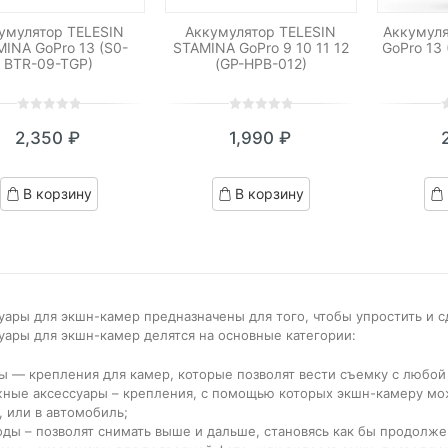
умулятор TELESIN
Аккумулятор TELESIN
Аккумуля
INA GoPro 13 (S0-
STAMINA GoPro 9 10 11 12
GoPro 13
BTR-09-TGP)
(GP-HPB-012)
0
5
0
0
5
0
0
5
0
2,350
₽
1,990
₽
out
out
o
of
of
o
based
based
b
В корзину
В корзину
on
on
o
customer
customer
c
ratings
ratings
r
уары для экшн-камер предназначены для того, чтобы упростить и 
уары для экшн-камер делятся на основные категории:
ы — крепления для камер, которые позволят вести съемку с любой 
ные аксессуары – крепления, с помощью которых экшн-камеру мож
, или в автомобиль;
ды – позволят снимать выше и дальше, становясь как бы продолже