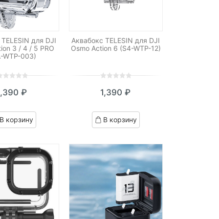
 TELESIN для DJI
Аквабокс TELESIN для DJI
ion 3 / 4 / 5 PRO
Osmo Action 6 (S4-WTP-12)
A-WTP-003)
0
5
0
1,390
₽
1,390
₽
ut
out
f
of
ased
based
В корзину
В корзину
n
on
ustomer
customer
atings
ratings