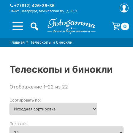
Skip
+7 (812) 426-36-35
to
Санкт-Петербург, Московский пр., д. 25/1
content
0
Корзина пуста.
»
Главная
Телескопы и бинокли
Интернет-магазин фототехники
Магазин фотоаксессуаров foto-
Foto-Gamma в СПб
gamma.ru
Телескопы и бинокли
Отображение 1–22 из 22