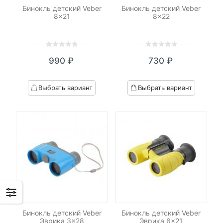
Бинокль детский Veber
Бинокль детский Veber
8×21
8×22
0
5
0
0
5
0
990
₽
730
₽
out
out
of
of
based
based
Выбрать вариант
Выбрать вариант
on
on
customer
customer
ratings
ratings
Бинокль детский Veber
Бинокль детский Veber
Эврика 3×28
Эврика 6×21