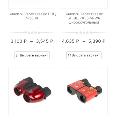
Бинокль Veber Classic БПЦ
Бинокль Veber Classic
7*35 VL
БПШЦ 7×35 VRWA
широкоугольный
0
5
0
0
5
0
–
–
3,100
₽
3,545
₽
4,635
₽
5,390
₽
out
out
Диапазон
Диапазон
of
of
цен:
цен:
based
based
Выбрать вариант
Выбрать вариант
on
on
3,100 ₽
4,635 ₽
customer
customer
–
–
ratings
ratings
3,545 ₽
5,390 ₽