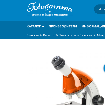
Skip
to
content
Интернет-магазин фототехники Foto-Ga
Магазин фотоаксессуаров foto-gamma.ru
КАТАЛОГ
ПРОИЗВОДИТЕЛИ
ИНФОРМАЦИЯ
»
»
»
Главная
Каталог
Телескопы и бинокли
Микр