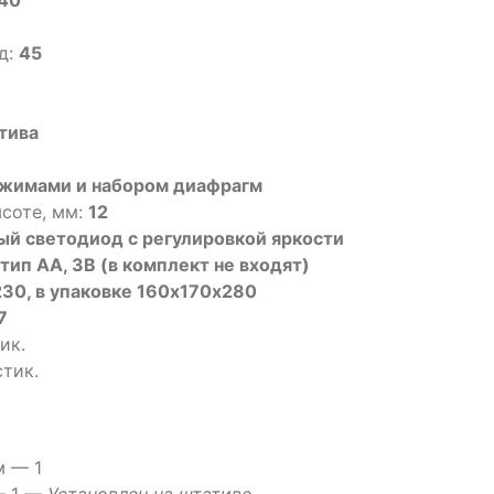
д:
45
тива
ажимами и набором диафрагм
соте, мм:
12
ый светодиод с регулировкой яркости
 тип АА, 3В (в комплект не входят)
 230, в упаковке 160х170х280
7
ик.
тик.
м — 1
— 1 —
Установлен на штативе