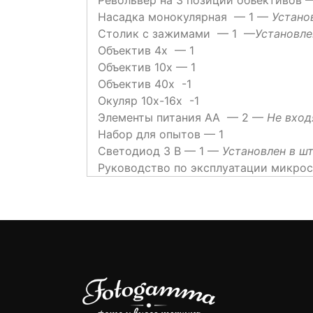
Насадка монокулярная — 1 —
Устано
Столик с зажимами — 1 —
Установле
Объектив 4х — 1
Объектив 10х — 1
Объектив 40х -1
Окуляр 10х-16х -1
Элементы питания АА — 2 —
Не вход
Набор для опытов — 1
Светодиод 3 В — 1 —
Установлен в ш
Руководство по эксплуатации микрос