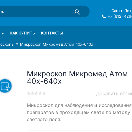
Санкт-Пете
+7 (812) 426
mma в СПб
КАК КУПИТЬ
КОНТАКТЫ
»
оскопы
Микроскоп Микромед Атом 40x-640x
Микроскоп Микромед Атом
40x-640x
Добавить отзы
0
5
0
Микроскоп для наблюдения и исследования
out
of
препаратов в проходящем свете по методу
based
светлого поля.
on
customer