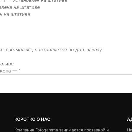
влена на штативе
н на штативе
ят в комплект, поставляется по доп. заказу
тативе
копа — 1
КОРОТКО О НАС
А
Компания Fotogamma занимается поставкой и
На