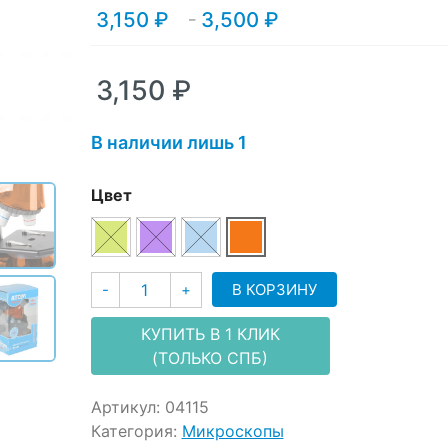
ratings
3,150
₽
3,500
₽
Диапазон
–
цен:
3,150 ₽
–
3,150
₽
3,500 ₽
В наличии лишь 1
Цвет
Количество
В КОРЗИНУ
-
+
КУПИТЬ В 1 КЛИК
(ТОЛЬКО СПБ)
Артикул:
04115
Категория:
Микроскопы