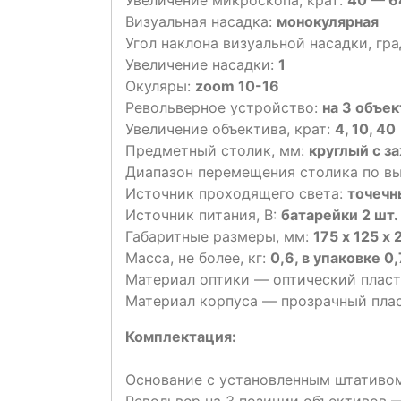
Визуальная насадка:
монокулярная
Угол наклона визуальной насадки, гра
Увеличение насадки:
1
Окуляры:
zoom 10-16
Револьверное устройство:
на 3 объек
Увеличение объектива, крат:
4, 10, 40
Предметный столик, мм:
круглый с з
Диапазон перемещения столика по вы
Источник проходящего света:
точечн
Источник питания, В:
батарейки 2 шт.
Габаритные размеры, мм:
175 х 125 х
Масса, не более, кг:
0,6, в упаковке 0,
Материал оптики — оптический пласт
Материал корпуса — прозрачный плас
Комплектация:
Основание с установленным штативо
Револьвер на 3 позиции объективов 