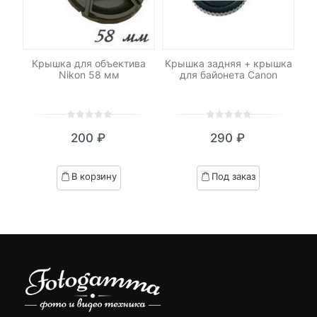
 67
Крышка для объектива
Крышка задняя + крышка
Кр
Nikon 58 мм
для байонета Canon
0
5
0
0
5
0
200
₽
290
₽
out
out
of
of
based
based
В корзину
Под заказ
on
on
customer
customer
ratings
ratings