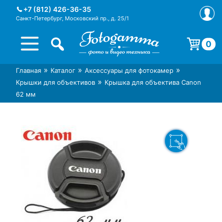
Skip
+7 (812) 426-36-35
to
Санкт-Петербург, Московский пр., д. 25/1
content
0
Корзина пуста.
»
»
»
Главная
Каталог
Аксессуары для фотокамер
Интернет-магазин фототехники
Магазин фотоаксессуаров foto-
»
Крышки для объективов
Крышка для объектива Canon
Foto-Gamma в СПб
gamma.ru
62 мм