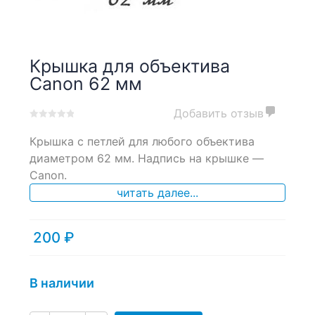
Крышка для объектива
Canon 62 мм
Добавить отзыв
0
5
0
Крышка с петлей для любого объектива
out
of
диаметром 62 мм. Надпись на крышке —
based
Canon.
on
читать далее...
customer
ratings
200
₽
В наличии