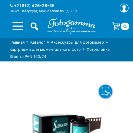
Skip
+7 (812) 426-36-35
to
Санкт-Петербург, Московский пр., д. 25/1
content
0
Корзина пуста.
»
»
»
Главная
Каталог
Аксессуары для фотокамер
Интернет-магазин фототехники
Магазин фотоаксессуаров foto-
»
Картриджи для моментального фото
Фотопленка
Foto-Gamma в СПб
gamma.ru
Silberra PAN 160/24