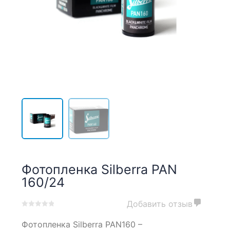
Фотопленка Silberra PAN
160/24
Добавить отзыв
0
5
0
Фотопленка Silberra PAN160 –
out