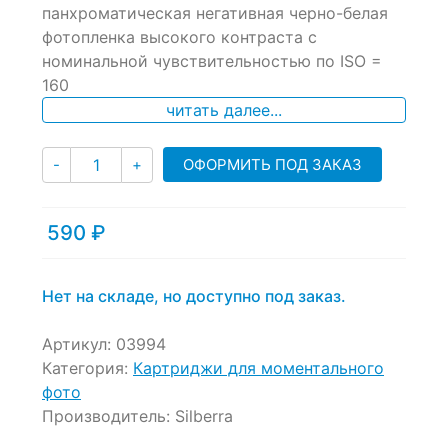
of
панхроматическая негативная черно-белая
based
фотопленка высокого контраста с
on
номинальной чувствительностью по ISO =
customer
ratings
160
читать далее...
Количество
ОФОРМИТЬ ПОД ЗАКАЗ
-
+
590
₽
Нет на складе, но доступно под заказ.
Артикул:
03994
Категория:
Картриджи для моментального
фото
Производитель:
Silberra