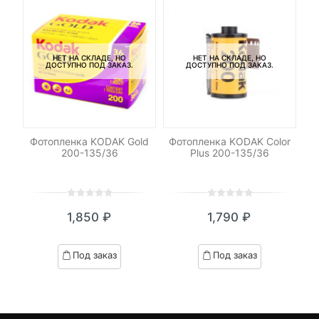
НЕТ НА СКЛАДЕ, НО
НЕТ НА СКЛАДЕ, НО
ДОСТУПНО ПОД ЗАКАЗ.
ДОСТУПНО ПОД ЗАКАЗ.
ы
Фотопленка KODAK Gold
Фотопленка KODAK Color
200-135/36
Plus 200-135/36
Fu
0
5
0
0
5
0
1,850
₽
1,790
₽
out
out
of
of
based
based
Под заказ
Под заказ
on
on
customer
customer
ratings
ratings