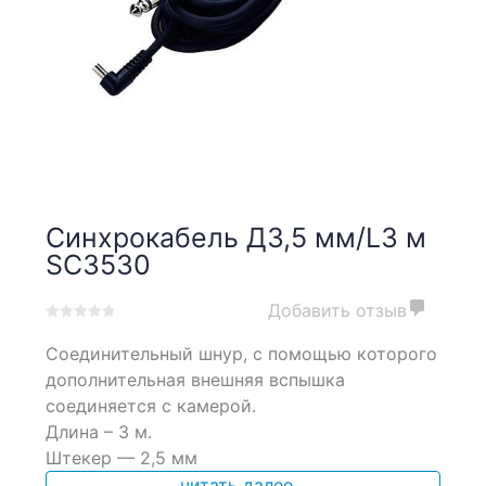
Синхрокабель Д3,5 мм/L3 м
SC3530
Добавить отзыв
0
5
0
Соединительный шнур, с помощью которого
out
of
дополнительная внешняя вспышка
based
соединяется с камерой.
on
Длина – 3 м.
customer
ratings
Штекер — 2,5 мм
читать далее...