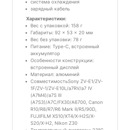
система охлаждения
зарядный кабель
Характеристики:
Вес с упаковкой:
158 г
Габариты:
92 × 53 × 20 мм
Вес без упаковки:
78 г
Питание:
Type-C, встроенный
аккумулятор
Особенности конструкции:
встроенный дисплей
Материал:
алюминий
Совместимость
Sony ZV-E1/ZV-
1F/ZV-1/ZV-E10L/a7RV/a7 IV
(A7M4)/a7S III
(A7S3)/A7C/FX30/A6700, Canon
R10/R8/R7/R6 Mark II/R5/90D,
FUJIFILM XS10/XT4/X-H2S/X-
S20/X-H2, Nikon Z30