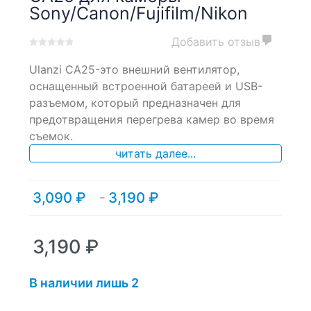
Sony/Canon/Fujifilm/Nikon
Добавить отзыв
0
5
0
Ulanzi CA25-это внешний вентилятор,
out
of
оснащенный встроенной батареей и USB-
based
разъемом, который предназначен для
on
предотвращения перегрева камер во время
customer
ratings
съемок.
читать далее...
3,090
₽
3,190
₽
Диапазон
–
цен:
3,090 ₽
–
3,190
₽
3,190 ₽
В наличии лишь 2