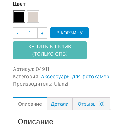
Цвет
Количество
В КОРЗИНУ
-
+
КУПИТЬ В 1 КЛИК
(ТОЛЬКО СПБ)
Артикул:
04911
Категория:
Аксессуары для фотокамер
Производитель:
Ulanzi
Описание
Детали
Отзывы (0)
Описание