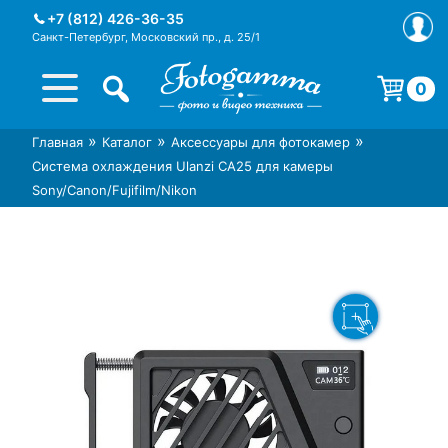
Skip
+7 (812) 426-36-35
to
Санкт-Петербург, Московский пр., д. 25/1
content
0
Корзина пуста.
»
»
»
Главная
Каталог
Аксессуары для фотокамер
Интернет-магазин фототехники
Магазин фотоаксессуаров foto-
Система охлаждения Ulanzi CA25 для камеры
Foto-Gamma в СПб
gamma.ru
Sony/Canon/Fujifilm/Nikon