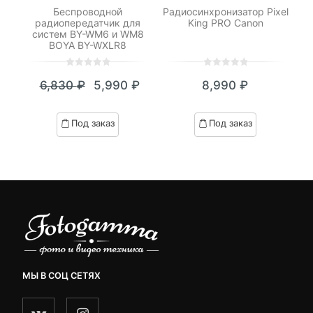
-
Беспроводной
Радиосинхронизатор Pixel
радиопередатчик для
King PRO Canon
систем BY-WM6 и WM8
BOYA BY-WXLR8
0
5
0
0
5
0
6,830
₽
5,990
₽
8,990
₽
out
out
Текущая
Первоначальная
of
of
цена:
цена
based
based
Под заказ
Под заказ
on
on
5,990 ₽.
составляла
customer
customer
6,830 ₽.
ratings
ratings
МЫ В СОЦ СЕТЯХ