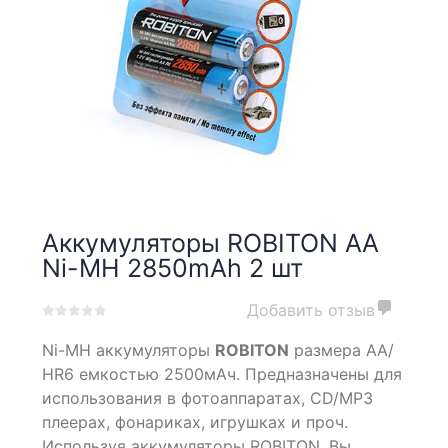
Аккумуляторы ROBITON AA
Ni-MH 2850mAh 2 шт
Добавить отзыв
0
5
0
Ni-MH аккумуляторы
ROBITON
размера AА/
out
of
НR6 емкостью 2500мАч. Предназначены для
based
использования в фотоаппаратах, CD/MP3
on
плеерах, фонариках, игрушках и проч.
customer
ratings
Используя аккумуляторы ROBITON, Вы