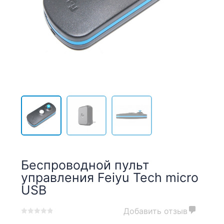
Беспроводной пульт
управления Feiyu Tech micro
USB
Добавить отзыв
0
5
0