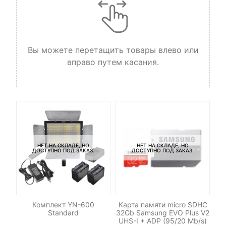
Вы можете перетащить товары влево или
вправо путем касания.
НЕТ НА СКЛАДЕ, НО
НЕТ НА СКЛАДЕ, НО
ДОСТУПНО ПОД ЗАКАЗ.
ДОСТУПНО ПОД ЗАКАЗ.
ель
Комплект YN-600
Карта памяти micro SDHC
Т
Standard
32Gb Samsung EVO Plus V2
UHS-I + ADP (95/20 Mb/s)