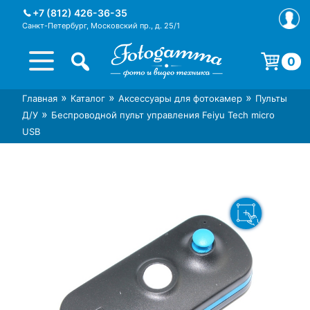
Skip
+7 (812) 426-36-35
to
Санкт-Петербург, Московский пр., д. 25/1
content
0
Корзина пуста.
»
»
»
Главная
Каталог
Аксессуары для фотокамер
Пульты
Интернет-магазин фототехники
Магазин фотоаксессуаров foto-
»
Д/У
Беспроводной пульт управления Feiyu Tech micro
Foto-Gamma в СПб
gamma.ru
USB