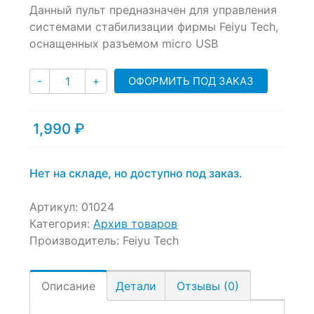
Данный пульт предназначен для управления
out
of
системами стабилизации фирмы Feiyu Tech,
based
оснащенных разъемом micro USB
on
customer
Количество
ratings
ОФОРМИТЬ ПОД ЗАКАЗ
-
+
1,990
₽
Нет на складе, но доступно под заказ.
Артикул:
01024
Категория:
Архив товаров
Производитель:
Feiyu Tech
Описание
Детали
Отзывы (0)