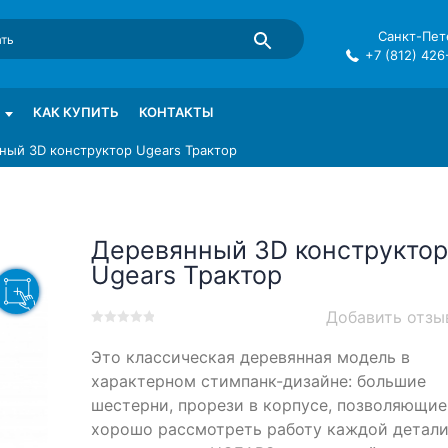
Санкт-Пете
+7 (812) 426
mma в СПб
КАК КУПИТЬ
КОНТАКТЫ
ный 3D конструктор Ugears Трактор
Деревянный 3D конструктор
Ugears Трактор
Добавить отзы
0
5
0
Это классическая деревянная модель в
out
of
характерном стимпанк-дизайне: большие
based
шестерни, прорези в корпусе, позволяющие
on
хорошо рассмотреть работу каждой детал
customer