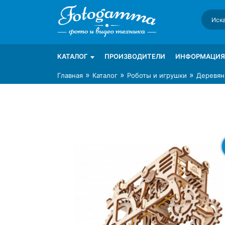
Skip
to
content
Интернет-магазин фототехники Foto-Ga
Магазин фотоаксессуаров foto-gamma.ru
КАТАЛОГ
ПРОИЗВОДИТЕЛИ
ИНФОРМАЦИЯ
»
»
»
Главная
Каталог
Роботы и игрушки
Деревян