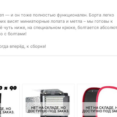
цеп — и он тоже полностью функционален. Борта легко
 них висят миниатюрные лопата и метла – мы готовы к
ё чуть ниже, на специальном крюке, болтается абсолю
о с болтами!
огда вперёд, к сборке!
НЕТ НА СКЛАДЕ, НО
НЕТ НА СКЛАДЕ, 
ДЕ, НО
ДОСТУПНО ПОД ЗАКАЗ.
ДОСТУПНО ПОД ЗА
 ЗАКАЗ.