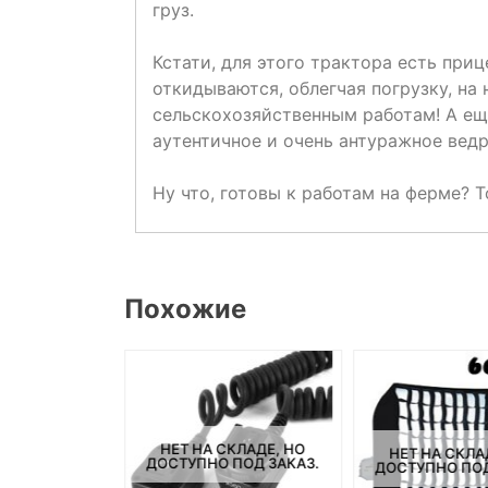
груз.
Кстати, для этого трактора есть при
откидываются, облегчая погрузку, на
сельскохозяйственным работам! А ещ
аутентичное и очень антуражное ведр
Ну что, готовы к работам на ферме? Т
Похожие
СКЛАДЕ, НО
НЕТ НА СКЛАДЕ, НО
НЕТ НА СКЛА
ПОД ЗАКАЗ.
ДОСТУПНО ПОД ЗАКАЗ.
ДОСТУПНО ПОД