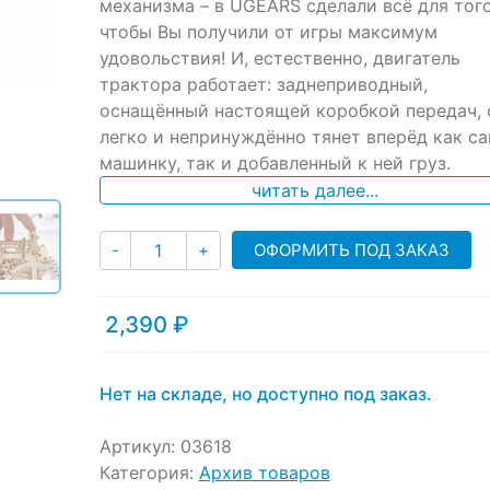
ratings
механизма – в UGEARS сделали всё для того
чтобы Вы получили от игры максимум
удовольствия! И, естественно, двигатель
трактора работает: заднеприводный,
оснащённый настоящей коробкой передач, 
легко и непринуждённо тянет вперёд как с
машинку, так и добавленный к ней груз.
читать далее...
Количество
ОФОРМИТЬ ПОД ЗАКАЗ
-
+
2,390
₽
Нет на складе, но доступно под заказ.
Артикул:
03618
Категория:
Архив товаров