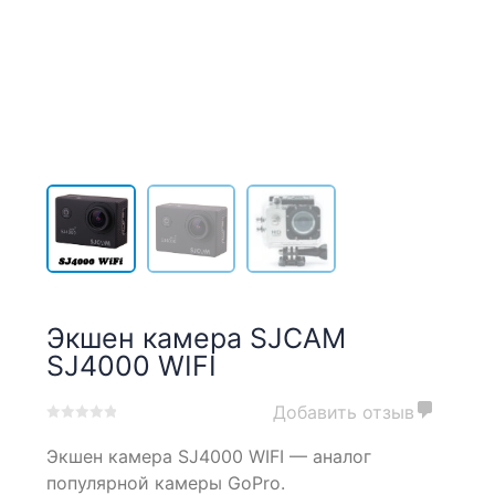
Экшен камера SJCAM
SJ4000 WIFI
Добавить отзыв
0
5
0
Экшен камера SJ4000 WIFI — аналог
out
of
популярной камеры GoPro.
based