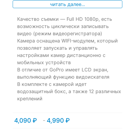
читать далее...
on
customer
ratings
Качество съемки — Full HD 1080p, есть
возможность циклически записывать
видео (режим видеорегистратора)
Камера оснащена WIFI-модулем, который
позволяет запускать и управлять
настройками камер дистанционно с
мобильных устройств
В отличие от GoPro имеет LCD экран,
выполняющий функцию видоискателя
В комплекте с камерой идет
водозащитный бокс, а также 12 различных
креплений
4,090
₽
4,990
₽
Диапазон
–
цен:
4,090 ₽