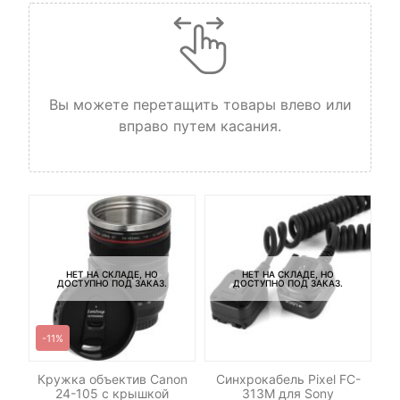
Вы можете перетащить товары влево или
вправо путем касания.
НЕТ НА СКЛАДЕ, НО
НЕТ НА СКЛАДЕ, НО
ДОСТУПНО ПОД ЗАКАЗ.
ДОСТУПНО ПОД ЗАКАЗ.
-11%
И
для
Кружка объектив Canon
Синхрокабель Pixel FC-
в
24-105 c крышкой
313M для Sony