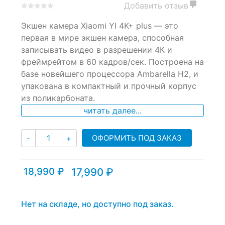
Добавить отзыв
0
5
0
Экшен камера Xiaomi YI 4K+ plus — это
out
of
первая в мире экшен камера, способная
based
записывать видео в разрешении 4К и
on
фреймрейтом в 60 кадров/сек. Построена на
customer
ratings
базе новейшего процессора Ambarella H2, и
упакована в компактный и прочный корпус
из поликарбоната.
читать далее...
Количество
ОФОРМИТЬ ПОД ЗАКАЗ
-
+
18,990
₽
17,990
₽
Текущая
Первоначальная
цена:
цена
17,990 ₽.
составляла
18,990 ₽.
Нет на складе, но доступно под заказ.