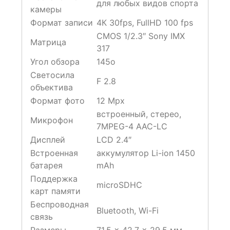
для любых видов спорта
камеры
Формат записи
4К 30fps, FullHD 100 fps
CMOS 1/2.3″ Sony IMX
Матрица
317
Угол обзора
145о
Светосила
F 2.8
объектива
Формат фото
12 Mpx
встроенный, стерео,
Микрофон
7MPEG-4 AAC-LC
Дисплей
LCD 2.4″
Встроенная
аккумулятор Li-ion 1450
батарея
mAh
Поддержка
microSDHC
карт памяти
Беспроводная
Bluetooth, Wi-Fi
связь