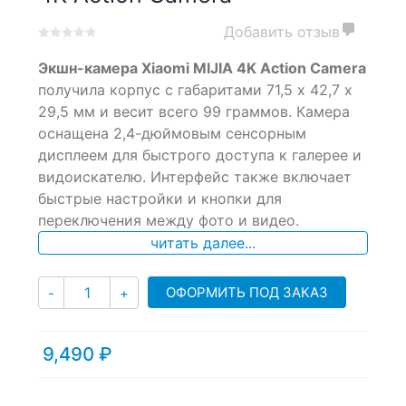
Добавить отзыв
0
5
0
Экшн-камера Xiaomi MIJIA 4K Action Camera
out
of
получила корпус с габаритами 71,5 х 42,7 х
based
29,5 мм и весит всего 99 граммов. Камера
on
оснащена 2,4-дюймовым сенсорным
customer
ratings
дисплеем для быстрого доступа к галерее и
видоискателю. Интерфейс также включает
быстрые настройки и кнопки для
переключения между фото и видео.
читать далее...
Количество
ОФОРМИТЬ ПОД ЗАКАЗ
-
+
9,490
₽