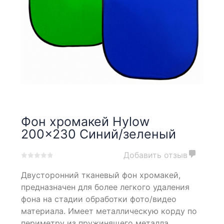
Фон хромакей Hylow
200×230 Синий/зеленый
Добавить отзыв
0
5
0
Двусторонний тканевый фон хромакей,
out
of
предназначен для более легкого удаления
based
фона на стадии обработки фото/видео
on
материала. Имеет металлическую корду по
customer
ratings
периметру из пружинящего металла,