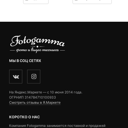
3,990 ₽.
составляла
9,390 ₽.
составляла
customer
customer
4,500 ₽.
9,670 ₽.
ratings
ratings
МЫ В СОЦ СЕТЯХ
На Яндекс.Маркете — c 10 июня 2014 года.
ОГРНИП 314784710100933
Смотреть отзывы в Я.Маркете
КОРОТКО О НАС
Компания Fotogamma занимается поставкой и продажей