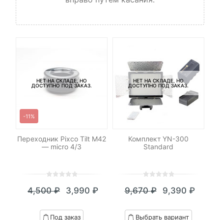
НЕТ НА СКЛАДЕ, НО
НЕТ НА СКЛАДЕ, НО
ДОСТУПНО ПОД ЗАКАЗ.
ДОСТУПНО ПОД ЗАКАЗ.
-11%
C-
Переходник Pixco Tilt M42
Комплект YN-300
Со
— micro 4/3
Standard
0
5
0
0
5
0
4,500
₽
3,990
₽
9,670
₽
9,390
₽
out
out
Текущая
Первоначальная
Текущая
Первоначал
of
of
цена:
цена
цена:
цена
based
based
Под заказ
Выбрать вариант
on
on