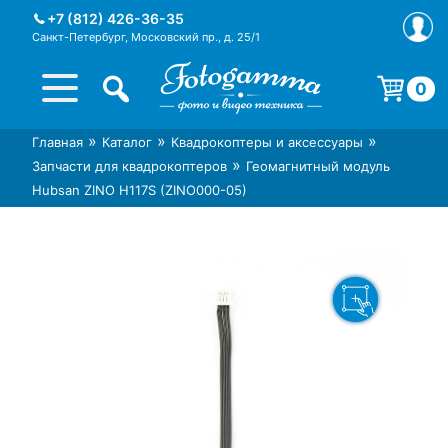
Skip
+7 (812) 426-36-35
to
Санкт-Петербург, Московский пр., д. 25/1
content
0
Корзина пуста.
»
»
»
Главная
Каталог
Квадрокоптеры и аксессуары
Интернет-магазин фототехники
Магазин фотоаксессуаров foto-
»
Запчасти для квадрокоптеров
Геомагнитный модуль
Foto-Gamma в СПб
gamma.ru
Hubsan ZINO H117S (ZINO000-05)