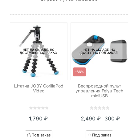
НЕТ НА СКЛАДЕ, НО
НЕТ НА СКЛАДЕ, НО
ДОСТУПНО ПОД ЗАКАЗ.
ДОСТУПНО ПОД ЗАКАЗ.
-88%
on
Штатив JOBY GorillaPod
Беспроводной пульт
Video
управления Feiyu Tech
Sa
miniUSB
0
5
0
0
5
0
1,790
₽
2,490
₽
300
₽
out
out
я
начальная
Текущая
Первоначал
of
of
цена:
цена
based
based
Под заказ
Под заказ
on
on