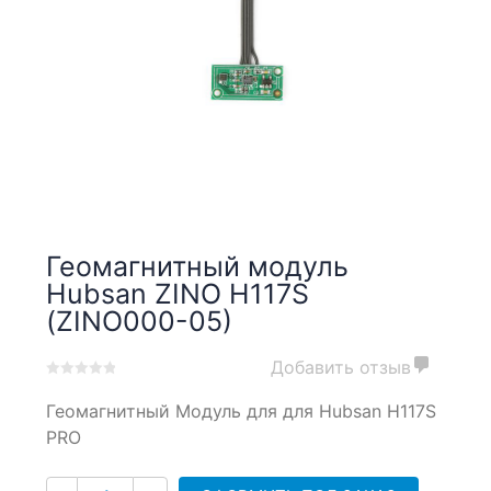
Геомагнитный модуль
Hubsan ZINO H117S
(ZINO000-05)
Добавить отзыв
0
5
0
Геомагнитный Модуль для
для Hubsan H117S
out
of
PRO
based
on
Количество
customer