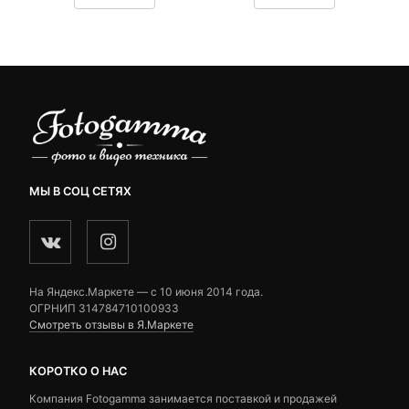
вляла
300 ₽.
составляла
customer
customer
₽.
2,490 ₽.
ratings
ratings
МЫ В СОЦ СЕТЯХ
На Яндекс.Маркете — c 10 июня 2014 года.
ОГРНИП 314784710100933
Смотреть отзывы в Я.Маркете
КОРОТКО О НАС
Компания Fotogamma занимается поставкой и продажей