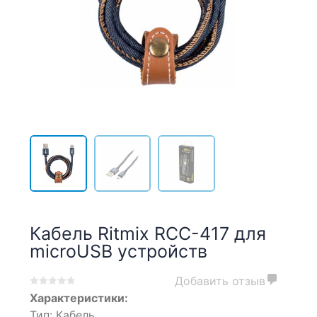
Кабель Ritmix RCC-417 для
microUSB устройств
Добавить отзыв
0
5
0
Характеристики:
out
Тип: Кабель