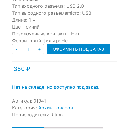
of
Тип входного разъема: USB 2.0
based
Тип выходного разъемаmicro: USB
on
customer
Длина: 1 м
ratings
Цвет: синий
Позолоченные контакты: Нет
Ферритовый фильтр: Нет
Количество
ОФОРМИТЬ ПОД ЗАКАЗ
-
+
350
₽
Нет на складе, но доступно под заказ.
Артикул:
01941
Категория:
Архив товаров
Производитель:
Ritmix