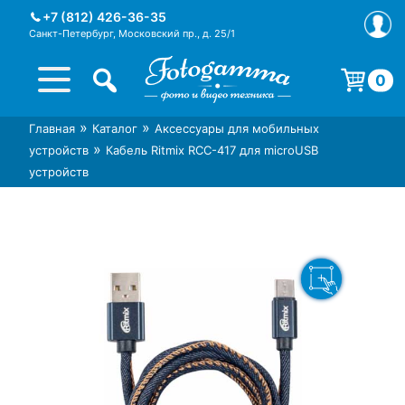
Skip
+7 (812) 426-36-35
to
Санкт-Петербург, Московский пр., д. 25/1
content
0
Корзина пуста.
»
»
Главная
Каталог
Аксессуары для мобильных
Интернет-магазин фототехники
Магазин фотоаксессуаров foto-
»
устройств
Кабель Ritmix RCC-417 для microUSB
Foto-Gamma в СПб
gamma.ru
устройств