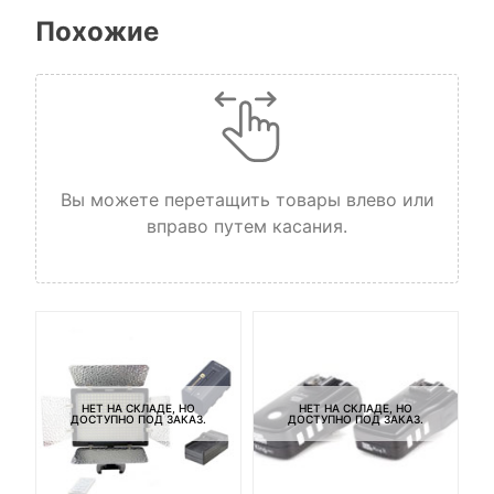
Похожие
Вы можете перетащить товары влево или
вправо путем касания.
НЕТ НА СКЛАДЕ, НО
НЕТ НА СКЛАДЕ, НО
ДОСТУПНО ПОД ЗАКАЗ.
ДОСТУПНО ПОД ЗАКАЗ.
-