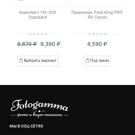
для
Комплект YN-300
Приемник Pixel King PRO
в
Standard
RX Canon
0
5
0
0
5
0
9,670
₽
9,390
₽
4,590
₽
out
out
Текущая
Первоначальная
of
of
цена:
цена
based
based
Выбрать вариант
Под заказ
on
on
9,390 ₽.
составляла
customer
customer
9,670 ₽.
ratings
ratings
МЫ В СОЦ СЕТЯХ