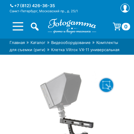
Skip
+7 (812) 426-36-35
to
Санкт-Петербург, Московский пр., д. 25/1
content
0
Корзина пуста.
»
»
»
Главная
Каталог
Видеооборудование
Комплекты
Интернет-магазин фототехники
Магазин фотоаксессуаров foto-
»
для съемки (риги)
Клетка Viltrox VX-11 универсальная
Foto-Gamma в СПб
gamma.ru