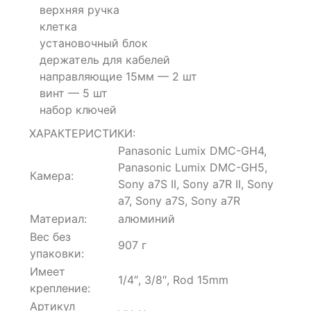
верхняя ручка
on
клетка
customer
ratings
установочный блок
держатель для кабелей
направляющие 15мм — 2 шт
винт — 5 шт
набор ключей
ХАРАКТЕРИСТИКИ:
Panasonic Lumix DMC-GH4,
Panasonic Lumix DMC-GH5,
Камера:
Sony a7S II, Sony a7R II, Sony
a7, Sony a7S, Sony a7R
Материал:
алюминий
Вес без
907 г
упаковки:
Имеет
1/4″, 3/8″, Rod 15mm
крепление:
Артикул