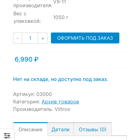
VX-11
производителя:
Вес с
1050 г
упаковкой:
Количество
ОФОРМИТЬ ПОД ЗАКАЗ
-
+
6,990
₽
Нет на складе, но доступно под заказ.
Артикул:
03000
Категория:
Архив товаров
Производитель:
Viltrox
Описание
Детали
Отзывы (0)