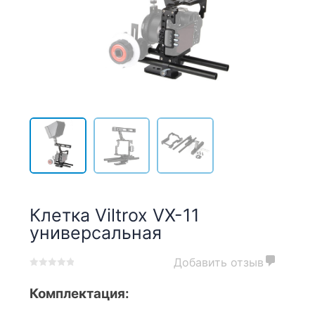
Клетка Viltrox VX-11
универсальная
Добавить отзыв
0
5
0
out
Комплектация:
of
based