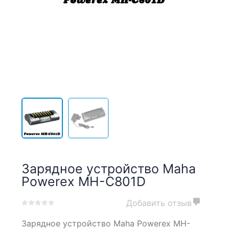
Зарядное устройство Maha
Powerex MH-C801D
Добавить отзыв
0
5
0
Зарядное устройство Maha Powerex MH-
out