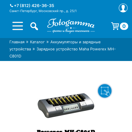
Skip
+7 (812) 426-36-35
to
Санкт-Петербург, Московский пр., д. 25/1
content
0
Корзина пуста.
»
»
Главная
Каталог
Аккумуляторы и зарядные
Интернет-магазин фототехники
Магазин фотоаксессуаров foto-
»
устройства
Зарядное устройство Maha Powerex MH-
Foto-Gamma в СПб
gamma.ru
C801D