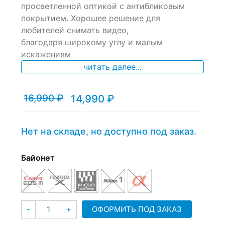
просветленной оптикой с антибликовым
customer
ratings
покрытием. Хорошее решение для
любителей снимать видео,
благодаря широкому углу и малым
искажениям
читать далее...
16,990
₽
14,990
₽
Текущая
Первоначальная
цена:
цена
14,990 ₽.
составляла
16,990 ₽.
Нет на складе, но доступно под заказ.
Байонет
Количество
ОФОРМИТЬ ПОД ЗАКАЗ
-
+