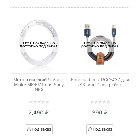
НЕТ НА СКЛАДЕ, НО
НЕТ НА СКЛАДЕ, НО
ДОСТУПНО ПОД ЗАКАЗ.
ДОСТУПНО ПОД ЗАКАЗ.
ель
Металлический байонет
Кабель Ritmix RCC-437 для
Со
Meike MK-EM1 для Sony
USB type-C устройств
NEX
0
5
0
0
5
0
₽
2,490
₽
390
₽
out
out
я
начальная
of
of
based
based
Под заказ
Под заказ
on
on
.
вляла
customer
customer