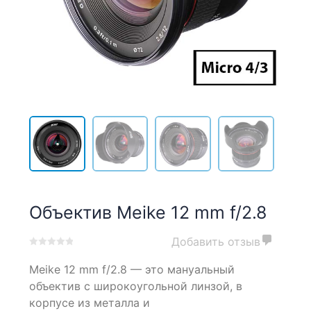
Объектив Meike 12 mm f/2.8
Добавить отзыв
0
5
0
Meike 12 mm f/2.8 — это мануальный
out
of
объектив с широкоугольной линзой, в
based
корпусе из металла и
on