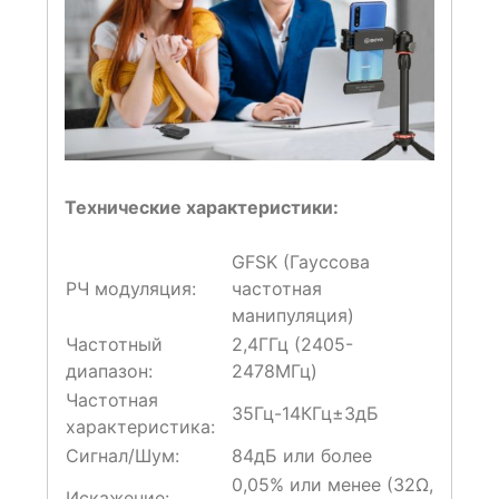
Технические характеристики:
GFSK (Гауссова
РЧ модуляция:
частотная
манипуляция)
Частотный
2,4ГГц (2405-
диапазон:
2478МГц)
Частотная
35Гц-14КГц±3дБ
характеристика:
Сигнал/Шум:
84дБ или более
0,05% или менее (32Ω,
Искажение: