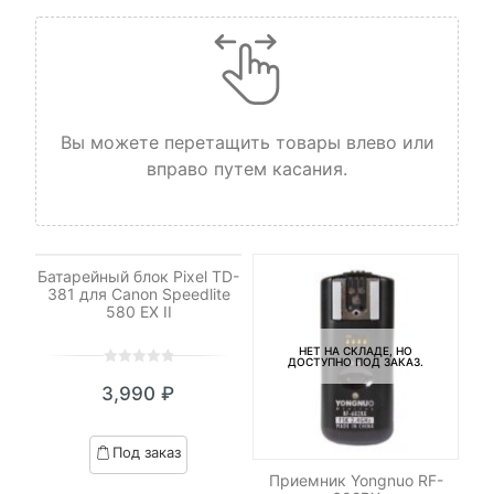
Вы можете перетащить товары влево или
вправо путем касания.
НЕТ НА СКЛАДЕ, НО
ДОСТУПНО ПОД ЗАКАЗ.
Батарейный блок Pixel TD-
381 для Canon Speedlite
580 EX II
НЕТ НА СКЛАДЕ, НО
ДОСТУПНО ПОД ЗАКАЗ.
0
5
0
3,990
₽
out
of
based
ДУ
Под заказ
on
Приемник Yongnuo RF-
К
customer