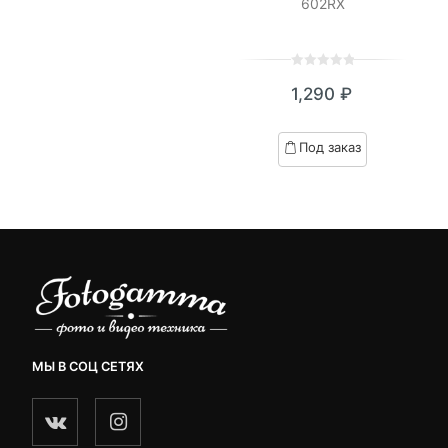
602RX
ratings
0
5
0
1,290
₽
out
of
based
Под заказ
on
customer
ratings
МЫ В СОЦ СЕТЯХ