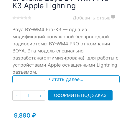
K3 Apple Lighning
Добавить отзыв
0
5
0
Boya BY-WM4 Pro-K3 — одна из
out
of
модификаций популярной беспроводной
based
радиосистемы BY-WM4 PRO от компании
on
BOYA. Эта модель специально
customer
ratings
разработана(оптимизирована) для работы с
устройствами Apple оснащенными Lightning
разъемом.
читать далее...
Количество
ОФОРМИТЬ ПОД ЗАКАЗ
-
+
9,890
₽