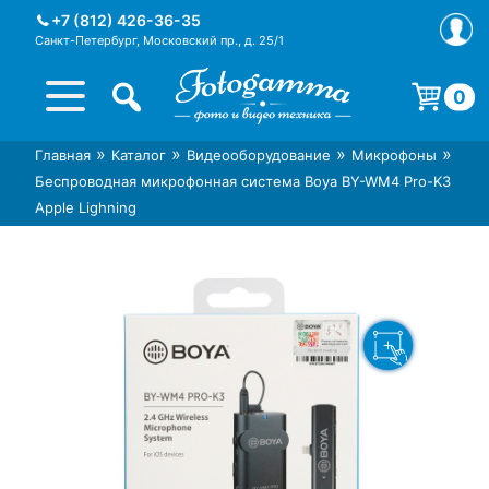
Skip
+7 (812) 426-36-35
to
Санкт-Петербург, Московский пр., д. 25/1
content
0
Корзина пуста.
»
»
»
»
Главная
Каталог
Видеооборудование
Микрофоны
Интернет-магазин фототехники
Магазин фотоаксессуаров foto-
Беспроводная микрофонная система Boya BY-WM4 Pro-K3
Foto-Gamma в СПб
gamma.ru
Apple Lighning