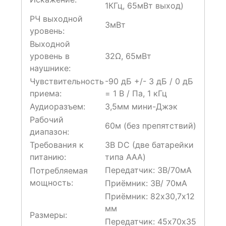
1КГц, 65мВт выход)
РЧ выходной
3мВт
уровень:
Выходной
уровень в
32Ω, 65мВт
наушнике:
Чувствительность
-90 дБ +/- 3 дБ / 0 дБ
приема:
= 1 В / Па, 1 кГц
Аудиоразъем:
3,5мм мини-Джэк
Рабочий
60м (без препятствий)
диапазон:
Требования к
3В DC (две батарейки
питанию:
типа ААА)
Передатчик: 3В/70мА
Потребляемая
мощность:
Приёмник: 3В/ 70мА
Приёмник: 82х30,7х12
мм
Размеры:
Передатчик: 45х70х35