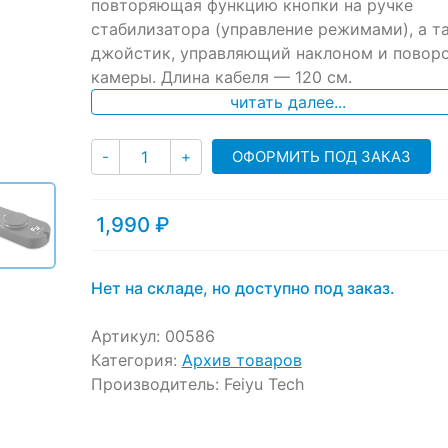
ratings
повторяющая функцию кнопки на ручке
стабилизатора (управление режимами), а т
джойстик, управляющий наклоном и повор
камеры. Длина кабеля — 120 см.
читать далее...
Количество
ОФОРМИТЬ ПОД ЗАКАЗ
-
+
1,990
₽
Нет на складе, но доступно под заказ.
Артикул:
00586
Категория:
Архив товаров
Производитель:
Feiyu Tech