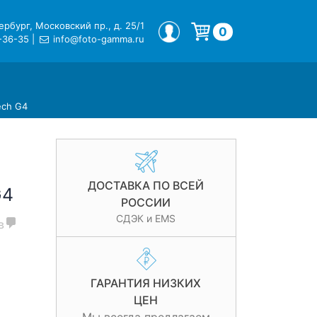
рбург, Московский пр., д. 25/1
МОЙ ПРОФИЛЬ
0
-36-35
|
info@foto-gamma.ru
Корзина пуста.
ech G4
ДОСТАВКА ПО ВСЕЙ
G4
РОССИИ
СДЭК и EMS
в
ГАРАНТИЯ НИЗКИХ
ЦЕН