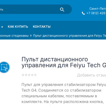
Санкт-Пете
+7 (812) 426
mma в СПб
КАК КУПИТЬ
КОНТАКТЫ
»
ронные стедикамы
Пульт дистанционного управления для Feiyu T
Пульт дистанционного
управления для Feiyu Tech 
Добавить отзы
0
5
0
Пульт для управления стабилизатором Feiyu
out
of
Tech G4. Соединяется со стабилизатором
based
специальным кабелем, поставляемым в
on
комплекте. На пульте расположена кнопка,
customer