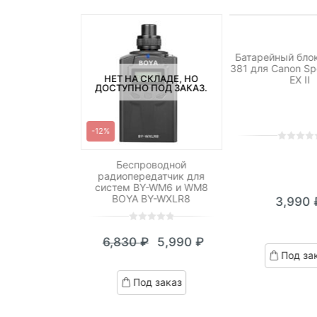
НЕТ НА СКЛА
ДОСТУПНО ПОД
Батарейный блок
381 для Canon Sp
СКЛАДЕ, НО
НЕТ НА СКЛАДЕ, НО
EX II
ПОД ЗАКАЗ.
ДОСТУПНО ПОД ЗАКАЗ.
-12%
0
5
0
out
el King PRO RX
Беспроводной
non
радиопередатчик для
of
систем BY-WM6 и WM8
based
BOYA BY-WXLR8
3,990
on
customer
0
5
0
ratings
590
₽
6,830
₽
5,990
₽
out
Текущая
Первоначальная
Под за
of
цена:
цена
ed
based
д заказ
Под заказ
on
5,990 ₽.
составляла
omer
customer
6,830 ₽.
ngs
ratings