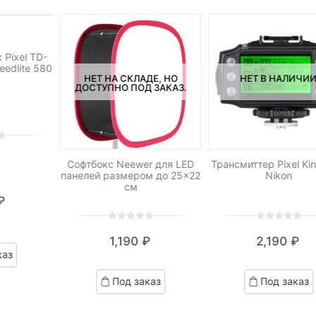
ДЕ, НО
 ЗАКАЗ.
 Pixel TD-
eedlite 580
НЕТ НА СКЛАДЕ, НО
НЕТ В НАЛИЧИ
ДОСТУПНО ПОД ЗАКАЗ.
Софтбокс Neewer для LED
Трансмиттер Pixel Ki
панелей размером до 25×22
Nikon
см
₽
0
5
0
0
5
0
1,190
₽
2,190
₽
out
out
каз
of
of
based
based
Под заказ
Под заказ
on
on
customer
customer
ratings
ratings