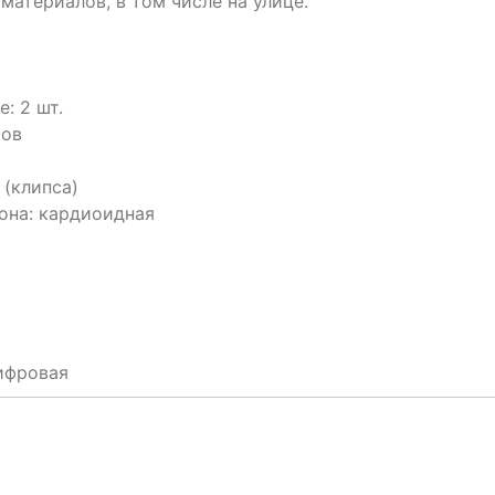
материалов, в том числе на улице.
: 2 шт.
сов
(клипса)
она: кардиоидная
ифровая