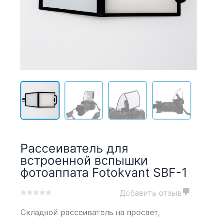
Рассеиватель для
встроенной вспышки
фотоаппата Fotokvant SBF-1
Добавить отзыв
0
5
0
Складной рассеиватель на просвет,
out