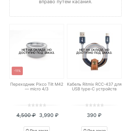
вправо путем касания.
НЕТ НА СКЛАДЕ, НО
НЕТ НА СКЛАДЕ, НО
ДОСТУПНО ПОД ЗАКАЗ.
ДОСТУПНО ПОД ЗАКАЗ.
-11%
-
xel
Переходник Pixco Tilt M42
Кабель Ritmix RCC-437 для
— micro 4/3
USB type-C устройств
с
0
5
0
0
5
0
4,500
₽
3,990
₽
390
₽
out
out
Текущая
Первоначальная
of
of
цена:
цена
based
based
Под заказ
Под заказ