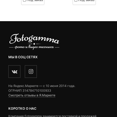
on
on
3,990 ₽.
составляла
customer
customer
4,500 ₽.
ratings
ratings
МЫ В СОЦ СЕТЯХ
На Яндекс.Маркете — c 10 июня 2014 года.
ОГРНИП 314784710100933
Смотреть отзывы в Я.Маркете
КОРОТКО О НАС
Компания Fotogamma занимается поставкой и продажей