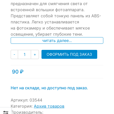
of
предназначен для смягчения света от
based
встроенной вспышки фотоаппарата.
on
Представляет собой тонкую панель из ABS-
customer
ratings
пластика. Легко устанавливается
на фотокамеру и обеспечивает мягкое
освещение, убирает глубокие тени.
читать далее...
Количество
ОФОРМИТЬ ПОД ЗАКАЗ
-
+
90
₽
Нет на складе, но доступно под заказ.
Артикул:
03544
Категория:
Архив товаров
Производитель: