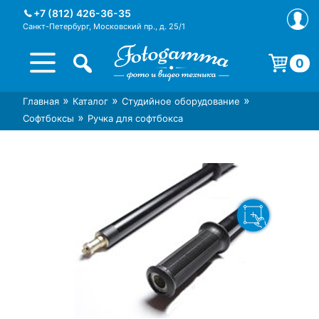
Skip
+7 (812) 426-36-35
to
Санкт-Петербург, Московский пр., д. 25/1
content
0
Корзина пуста.
»
»
»
Главная
Каталог
Студийное оборудование
Интернет-магазин фототехники
Магазин фотоаксессуаров foto-
»
Софтбоксы
Ручка для софтбокса
Foto-Gamma в СПб
gamma.ru