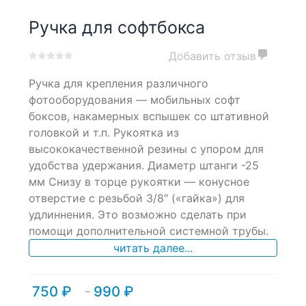
Ручка для софтбокса
Добавить отзыв
0
5
0
Ручка для крепления различного
out
of
фотооборудования — мобильных софт
based
боксов, накамерных вспышек со штативной
on
головкой и т.п. Рукоятка из
customer
ratings
высококачественной резины с упором для
удобства удержания. Диаметр штанги -25
мм Снизу в торце рукоятки — конусное
отверстие с резьбой 3/8″ («гайка») для
удлиннения. Это возможно сделать при
помощи дополнительной системной трубы.
читать далее...
750
₽
990
₽
Диапазон
–
цен: