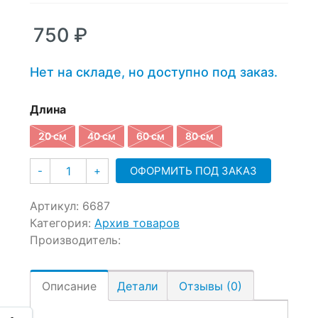
750 ₽
–
750
₽
990 ₽
Нет на складе, но доступно под заказ.
Длина
20 см
40 см
60 см
80 см
Количество
ОФОРМИТЬ ПОД ЗАКАЗ
-
+
Артикул:
6687
Категория:
Архив товаров
Производитель:
Описание
Детали
Отзывы (0)