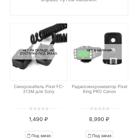
НЕТ НА СКЛАДЕ, НО
НЕТ В НАЛИЧИИ
ДОСТУПНО ПОД ЗАКАЗ.
-
low
Синхрокабель Pixel FC-
Радиосинхронизатор Pixel
Н
313M для Sony
King PRO Canon
0
5
0
0
5
0
1,490
₽
8,990
₽
out
out
of
of
based
based
Под заказ
Под заказ
on
on