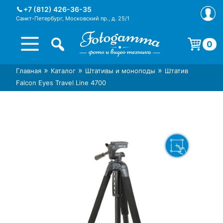
Skip
+7 (812) 426-36-35
to
Санкт-Петербург, Московский пр., д. 25/1
content
0
Корзина пуста.
»
»
»
Главная
Каталог
Штативы и моноподы
Штатив
Интернет-магазин фототехники
Магазин фотоаксессуаров foto-
Falcon Eyes Travel Line 4700
Foto-Gamma в СПб
gamma.ru