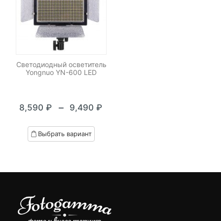
Светодиодный осветитель
Yongnuo YN-600 LED
–
8,590
₽
9,490
₽
Диапазон
цен:
Выбрать вариант
8,590 ₽
–
9,490 ₽