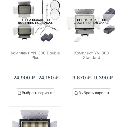
НЕТ НА СКЛАДЕ, НО
НЕТ НА СКЛАДЕ, НО
ДОСТУПНО ПОД ЗАКАЗ.
ДОСТУПНО ПОД ЗАКАЗ.
Комплект YN-300 Double
Комплект YN-300
Plus
Standard
24,900
₽
24,150
₽
9,670
₽
9,390
₽
Текущая
Первоначальная
Текущая
Первоначал
цена:
цена
цена:
цена
Выбрать вариант
Выбрать вариант
24,150 ₽.
составляла
9,390 ₽.
составляла
24,900 ₽.
9,670 ₽.