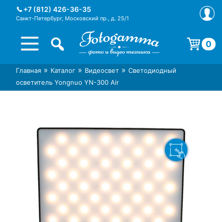
Skip
+7 (812) 426-36-35
to
Санкт-Петербург, Московский пр., д. 25/1
content
0
Корзина пуста.
»
»
»
Главная
Каталог
Видеосвет
Светодиодный
Интернет-магазин фототехники
Магазин фотоаксессуаров foto-
осветитель Yongnuo YN-300 Air
Foto-Gamma в СПб
gamma.ru