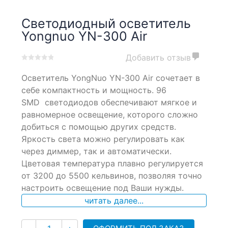
Светодиодный осветитель
Yongnuo YN-300 Air
Добавить отзыв
0
5
0
Осветитель YongNuo YN-300 Air сочетает в
out
of
себе компактность и мощность. 96
based
SMD светодиодов обеспечивают мягкое и
on
равномерное освещение, которого сложно
customer
ratings
добиться с помощью других средств.
Яркость света можно регулировать как
через диммер, так и автоматически.
Цветовая температура плавно регулируется
от 3200 до 5500 кельвинов, позволяя точно
настроить освещение под Ваши нужды.
читать далее...
Количество