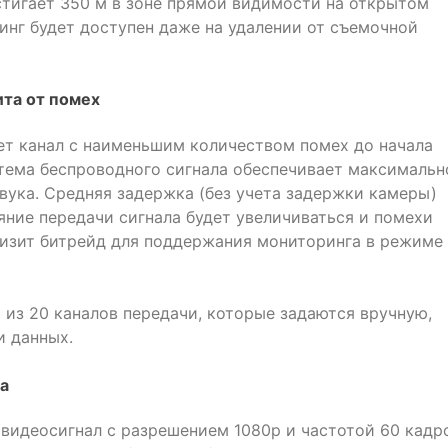
остигает 350 м в зоне прямой видимости на открытом
инг будет доступен даже на удалении от съемочной
ита от помех
т канал с наименьшим количеством помех до начала
стема беспроводного сигнала обеспечивает максимальн
вука. Средняя задержка (без учета задержки камеры)
ояние передачи сигнала будет увеличиваться и помехи
низит битрейд для поддержания мониторинга в режиме
р из 20 каналов передачи, которые задаются вручную,
и данных.
ва
 видеосигнал с разрешением 1080p и частотой 60 кадр