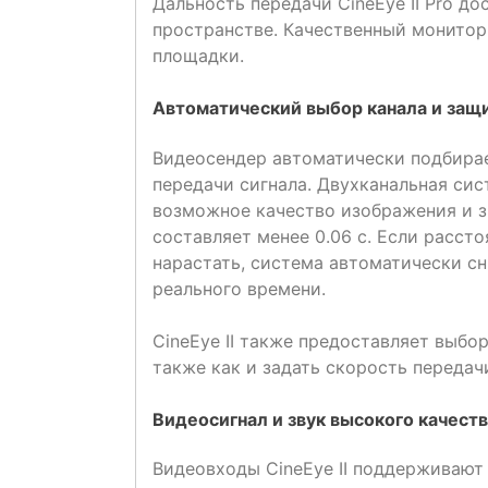
Дальность передачи CineEye II Pro д
пространстве. Качественный монитор
площадки.
Автоматический выбор канала и защ
Видеосендер автоматически подбирае
передачи сигнала. Двухканальная си
возможное качество изображения и з
составляет менее 0.06 с. Если расст
нарастать, система автоматически с
реального времени.
CineEye II также предоставляет выбо
также как и задать скорость передач
Видеосигнал и звук высокого качест
Видеовходы CineEye II поддерживают