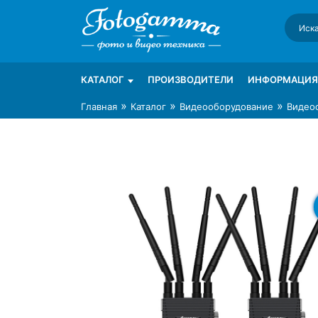
Skip
to
content
Интернет-магазин фототехники Foto-Ga
Магазин фотоаксессуаров foto-gamma.ru
КАТАЛОГ
ПРОИЗВОДИТЕЛИ
ИНФОРМАЦИЯ
»
»
»
Главная
Каталог
Видеооборудование
Видео