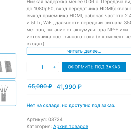
ratings
Низкая задержка менее 0.06 с. Передача в
до 1080p60, вход передатчика HDMI(сквозно
выход приемника HDMI, рабочая частота 2.
и 5ГГц WiFi, дальность передачи сигнала 35
метров, питание от аккумулятора NP-F или
источника постоянного тока (в комплект не
входят).
читать далее...
Количество
ОФОРМИТЬ ПОД ЗАКАЗ
-
+
65,090
₽
41,990
₽
Текущая
Первоначальная
цена:
цена
41,990 ₽.
составляла
65,090 ₽.
Нет на складе, но доступно под заказ.
Артикул:
03724
Категория:
Архив товаров