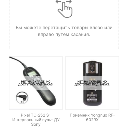
Вы можете перетащить товары влево или
вправо путем касания.
НЕТ НА СКЛАДЕ, НО
НЕТ НА СКЛАДЕ, НО
ДОСТУПНО ПОД ЗАКАЗ.
ДОСТУПНО ПОД ЗАКАЗ.
-
Pixel TC-252 S1
Приемник Yongnuo RF-
Св
Интервальный пульт ДУ
602RX
Sony