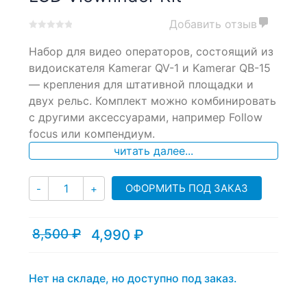
Добавить отзыв
0
5
0
Набор для видео операторов, состоящий из
out
of
видоискателя Kamerar QV-1 и Kamerar QB-15
based
— крепления для штативной площадки и
on
двух рельс. Комплект можно комбинировать
customer
ratings
с другими аксессуарами, например Follow
focus или компендиум.
читать далее...
Количество
ОФОРМИТЬ ПОД ЗАКАЗ
-
+
8,500
₽
4,990
₽
Текущая
Первоначальная
цена:
цена
4,990 ₽.
составляла
8,500 ₽.
Нет на складе, но доступно под заказ.