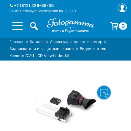
Skip
+7 (812) 426-36-35
to
Санкт-Петербург, Московский пр., д. 25/1
content
0
Корзина пуста.
»
»
»
Главная
Каталог
Аксессуары для фотокамер
Интернет-магазин фототехники
Магазин фотоаксессуаров foto-
»
Видоискатели и защитные экраны
Видоискатель
Foto-Gamma в СПб
gamma.ru
Kamerar QV-1 LCD Viewfinder Kit