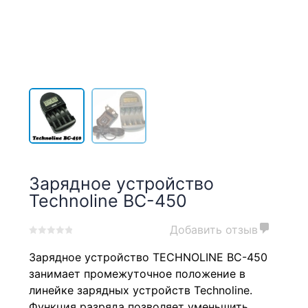
Зарядное устройство
Technoline BC-450
Добавить отзыв
0
5
0
Зарядное устройство TECHNOLINE BC-450
out
of
занимает промежуточное положение в
based
линейке зарядных устройств Technoline.
on
Функция разряда позволяет уменьшить
customer