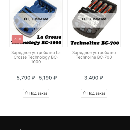
НЕТ В НАЛИЧИИ
НЕТ В НАЛИЧИИ
-10%
Зарядное устройство La
Зарядное устройство
Crosse Technology BC-
Technoline BC-700
1000
5,790
₽
5,190
₽
3,490
₽
Текущая
Первоначальная
цена:
цена
Под заказ
Под заказ
5,190 ₽.
составляла
5,790 ₽.