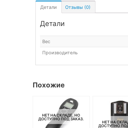
Детали
Отзывы (0)
Детали
Вес
Производитель
Похожие
НЕТ НА СКЛАДЕ, НО
ДОСТУПНО ПОД ЗАКАЗ.
СКЛАДЕ, НО
НЕТ НА СКЛА
ПОД ЗАКАЗ.
ДОСТУПНО ПОД