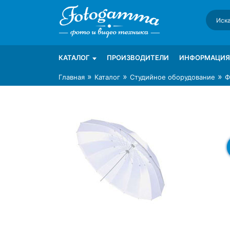
Skip
to
content
Интернет-магазин фототехники Foto-Ga
Магазин фотоаксессуаров foto-gamma.ru
КАТАЛОГ
ПРОИЗВОДИТЕЛИ
ИНФОРМАЦИЯ
»
»
»
Главная
Каталог
Студийное оборудование
Ф