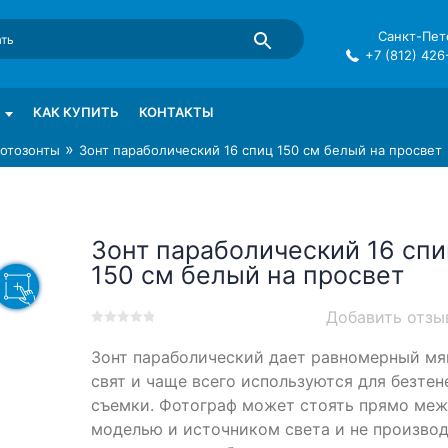
Санкт-Пете
+7 (812) 426
mma в СПб
КАК КУПИТЬ
КОНТАКТЫ
»
отозонты
Зонт параболический 16 спиц 150 см белый на просвет
Зонт параболический 16 спи
150 см белый на просвет
Добавить отзы
0
5
0
Зонт параболический дает равномерный мя
out
of
свят и чаще всего используются для безтен
based
съемки. Фотограф может стоять прямо ме
on
моделью и источником света и не произво
customer