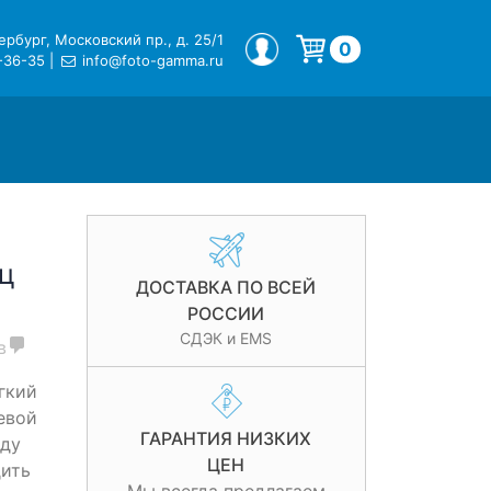
рбург, Московский пр., д. 25/1
МОЙ ПРОФИЛЬ
0
-36-35
|
info@foto-gamma.ru
Корзина пуста.
ц
ДОСТАВКА ПО ВСЕЙ
РОССИИ
СДЭК и EMS
в
гкий
евой
ГАРАНТИЯ НИЗКИХ
жду
ЦЕН
дить