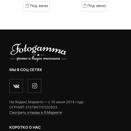
based
based
Под заказ
Под заказ
on
on
customer
customer
ratings
ratings
МЫ В СОЦ СЕТЯХ
На Яндекс.Маркете — c 10 июня 2014 года.
ОГРНИП 314784710100933
Смотреть отзывы в Я.Маркете
КОРОТКО О НАС