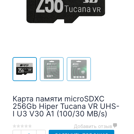
Карта памяти microSDXC
256Gb Hiper Tucana VR UHS-
I U3 V30 A1 (100/30 MB/s)
Добавить отзыв
0
5
0
Количество