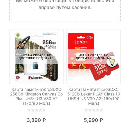
Вы можете перетащить товары влево или
вправо путем касания.
НЕТ НА СКЛАДЕ, НО
НЕТ НА СКЛАДЕ, НО
ДОСТУПНО ПОД ЗАКАЗ.
ДОСТУПНО ПОД ЗАКАЗ.
XC
Карта памяти microSDXC
Карта Памяти microSDXC
Ка
s
256Gb Kingston Canvas Go
512Gb Lexar PLAY Class 10
1
Plus UHS-I U3 V30 A2
UHS-I U3 V30 A2 (160/100
U
(170/90 Mb/s)
MB/s)
0
5
0
0
5
0
3,890
₽
5,990
₽
out
out
of
of