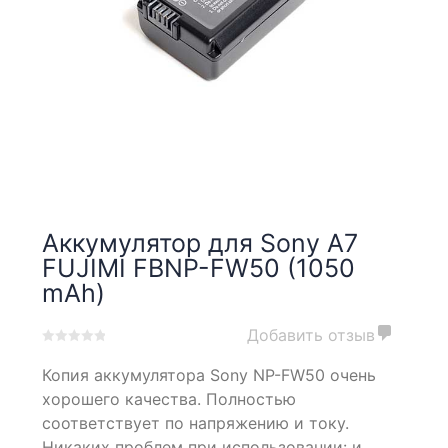
Аккумулятор для Sony A7
FUJIMI FBNP-FW50 (1050
mAh)
Добавить отзыв
0
5
0
Копия аккумулятора Sony NP-FW50 очень
out
of
хорошего качества. Полностью
based
соответствует по напряжению и току.
on
Никаких проблем при использовании: и
customer