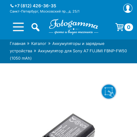
Skip
+7 (812) 426-36-35
to
Санкт-Петербург, Московский пр., д. 25/1
content
0
Корзина пуста.
»
»
Главная
Каталог
Аккумуляторы и зарядные
Интернет-магазин фототехники
Магазин фотоаксессуаров foto-
»
устройства
Аккумулятор для Sony A7 FUJIMI FBNP-FW50
Foto-Gamma в СПб
gamma.ru
(1050 mAh)