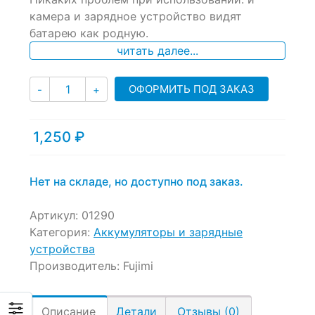
ratings
камера и зарядное устройство видят
батарею как родную.
читать далее...
Количество
ОФОРМИТЬ ПОД ЗАКАЗ
-
+
1,250
₽
Нет на складе, но доступно под заказ.
Артикул:
01290
Категория:
Аккумуляторы и зарядные
устройства
Производитель:
Fujimi
Описание
Детали
Отзывы (0)