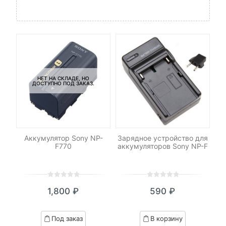
НЕТ НА СКЛАДЕ, НО
ДОСТУПНО ПОД ЗАКАЗ.
для
Аккумулятор Sony NP-
Зарядное устройство для
Б
0
F770
аккумуляторов Sony NP-F
0
5
0
0
5
0
1,800
₽
590
₽
out
out
of
of
based
based
Под заказ
В корзину
on
on