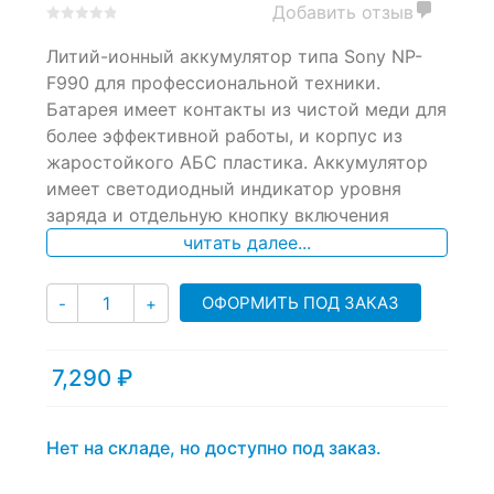
Добавить отзыв
0
5
0
Литий-ионный аккумулятор типа Sony NP-
out
of
F990 для профессиональной техники.
based
Батарея имеет контакты из чистой меди для
on
более эффективной работы, и корпус из
customer
ratings
жаростойкого АБС пластика. Аккумулятор
имеет светодиодный индикатор уровня
заряда и отдельную кнопку включения
читать далее...
Количество
ОФОРМИТЬ ПОД ЗАКАЗ
-
+
7,290
₽
Нет на складе, но доступно под заказ.