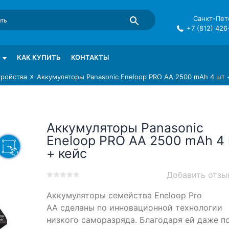
Санкт-Пете
+7 (812) 426
mma в СПб
КАК КУПИТЬ
КОНТАКТЫ
»
тройства
Аккумуляторы Panasonic Eneloop PRO AA 2500 mAh 4 шт 
Аккумуляторы Panasonic
Eneloop PRO AA 2500 mAh 4
+ кейс
Добавить отзы
0
5
0
Аккумуляторы семейства Eneloop Pro
out
of
AA сделаны по инновационной технологии
based
низкого саморазряда. Благодаря ей даже п
on