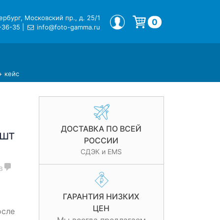
рбург, Московский пр., д. 25/1
МОЙ ПРОФИЛЬ
0
-36-35
|
info@foto-gamma.ru
Корзина пуста.
+ кейс
ДОСТАВКА ПО ВСЕЙ
 шт
РОССИИ
СДЭК и EMS
в
ГАРАНТИЯ НИЗКИХ
ЦЕН
осле