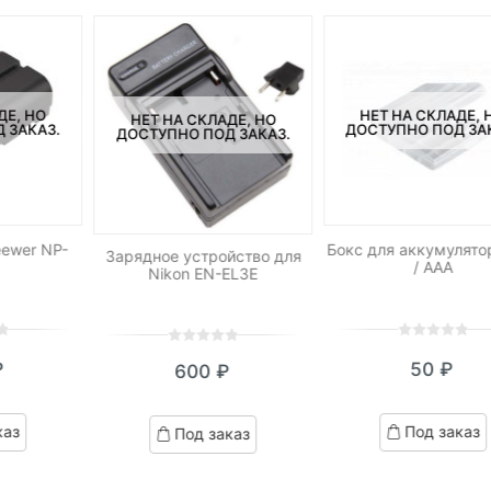
ДЕ, НО
НЕТ НА СКЛАДЕ, 
НЕТ НА СКЛАДЕ, НО
 ЗАКАЗ.
ДОСТУПНО ПОД ЗА
ДОСТУПНО ПОД ЗАКАЗ.
ewer NP-
Бокс для аккумулято
Зарядное устройство для
/ AAA
Nikon EN-EL3E
0
5
0
0
5
0
₽
50
₽
600
₽
out
out
of
of
based
based
каз
Под заказ
Под заказ
on
on
customer
customer
ratings
ratings