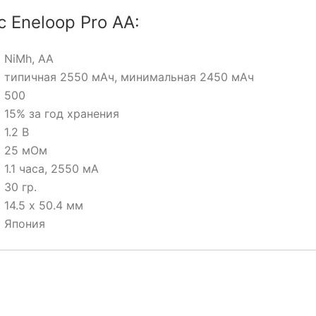
 Eneloop Pro AA:
NiMh, АА
типичная 2550 мАч, минимальная 2450 мАч
500
15% за год хранения
1.2 В
25 мОм
1.1 часа, 2550 мА
30 гр.
14.5 х 50.4 мм
Япония