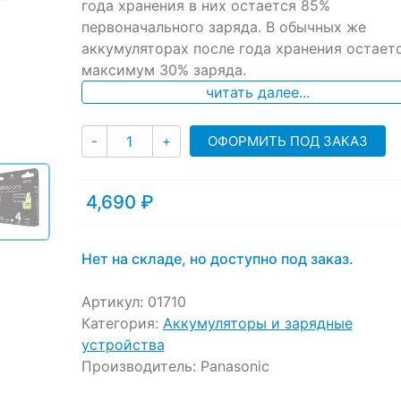
года хранения в них остается 85%
customer
ratings
первоначального заряда. В обычных же
аккумуляторах после года хранения остает
максимум 30% заряда.
читать далее...
Количество
ОФОРМИТЬ ПОД ЗАКАЗ
-
+
4,690
₽
Нет на складе, но доступно под заказ.
Артикул:
01710
Категория:
Аккумуляторы и зарядные
устройства
Производитель:
Panasonic