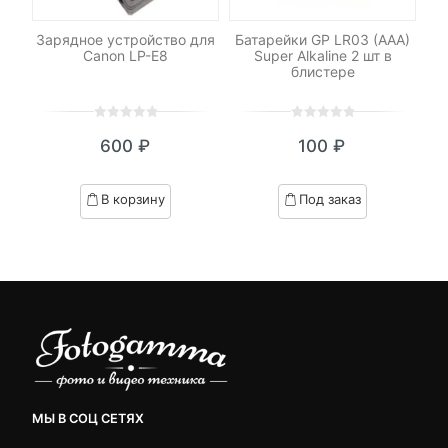
N-
Зарядное устройство для
Батарейки GP LR03 (AAA)
Ак
00,
Canon LP-E8
Super Alkaline 2 шт в
блистере
0
5
0
0
5
0
600
₽
100
₽
out
out
of
of
based
based
В корзину
Под заказ
on
on
customer
customer
ratings
ratings
МЫ В СОЦ СЕТЯХ