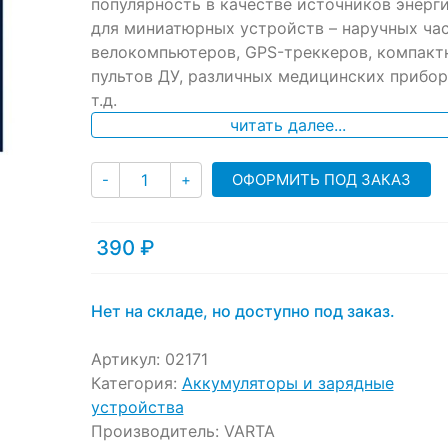
популярность в качестве источников энерг
для миниатюрных устройств – наручных час
велокомпьютеров, GPS-треккеров, компакт
пультов ДУ, различных медицинских прибор
т.д.
читать далее...
Количество
ОФОРМИТЬ ПОД ЗАКАЗ
-
+
390
₽
Нет на складе, но доступно под заказ.
Артикул:
02171
Категория:
Аккумуляторы и зарядные
устройства
Производитель:
VARTA