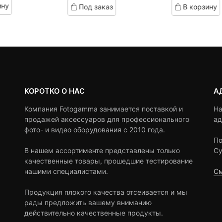
ину
Под заказ
В корзину
on
on
customer
customer
ratings
ratings
КОРОТКО О НАС
А
Компания Fotogamma занимается поставкой и
На
продажей аксессуаров для профессионального
ад
фото- и видео оборудования с 2010 года.
По
В нашем ассортименте представлены только
Су
качественные товары, прошедшие тестирование
нашими специалистами.
См
Продукция плохого качества отсеивается и мы
рады предложить вашему вниманию
действительно качественные продукты.