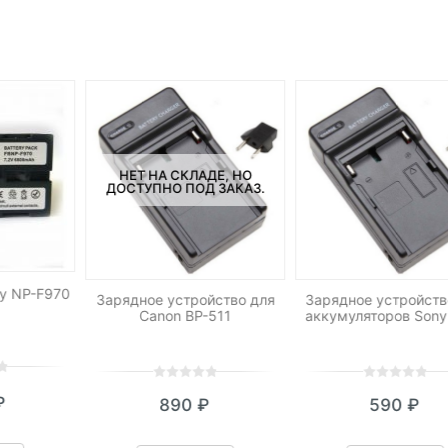
НЕТ НА СКЛАДЕ, НО
ДОСТУПНО ПОД ЗАКАЗ.
y NP-F970
Зарядное устройство для
Зарядное устройств
Canon BP-511
аккумуляторов Sony
0
5
0
0
5
0
₽
890
₽
590
₽
out
out
of
of
based
based