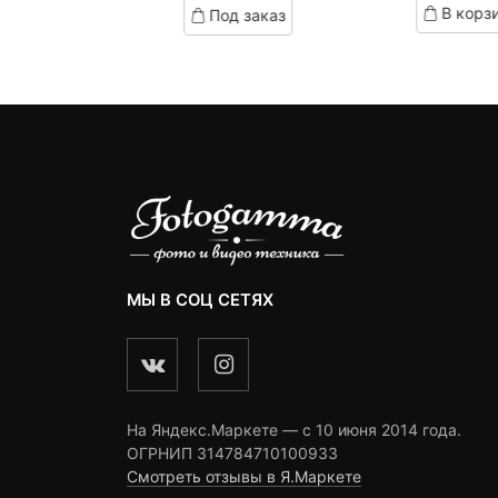
корзину
В корз
Под заказ
on
on
omer
customer
customer
ngs
ratings
ratings
МЫ В СОЦ СЕТЯХ
На Яндекс.Маркете — c 10 июня 2014 года.
ОГРНИП 314784710100933
Смотреть отзывы в Я.Маркете