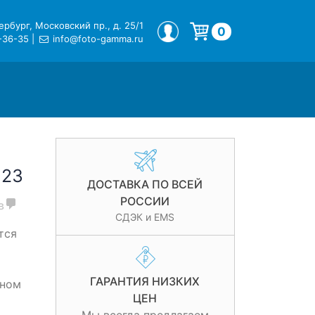
рбург, Московский пр., д. 25/1
МОЙ ПРОФИЛЬ
0
-36-35
|
info@foto-gamma.ru
Корзина пуста.
123
ДОСТАВКА ПО ВСЕЙ
РОССИИ
в
СДЭК и EMS
тся
ГАРАНТИЯ НИЗКИХ
ьном
ЦЕН