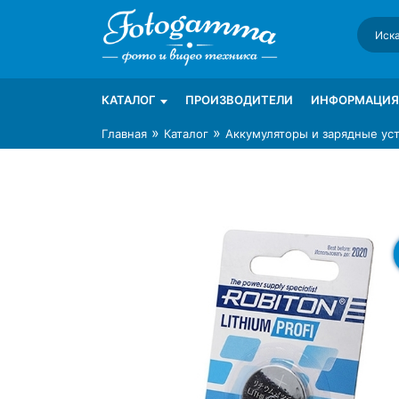
Skip
to
content
Интернет-магазин фототехники Foto-Ga
Магазин фотоаксессуаров foto-gamma.ru
КАТАЛОГ
ПРОИЗВОДИТЕЛИ
ИНФОРМАЦИЯ
»
»
Главная
Каталог
Аккумуляторы и зарядные ус