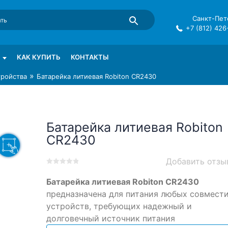
Санкт-Пете
+7 (812) 426
mma в СПб
КАК КУПИТЬ
КОНТАКТЫ
»
тройства
Батарейка литиевая Robiton CR2430
Батарейка литиевая Robiton
CR2430
Добавить отзы
0
5
0
Батарейка литиевая Robiton CR2430
out
of
предназначена для питания любых совмест
based
устройств, требующих надежный и
on
долговечный источник питания
customer