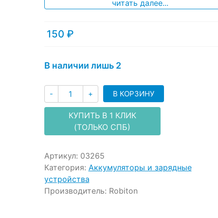
ratings
читать далее...
150
₽
В наличии лишь 2
Количество
В КОРЗИНУ
-
+
КУПИТЬ В 1 КЛИК
(ТОЛЬКО СПБ)
Артикул:
03265
Категория:
Аккумуляторы и зарядные
устройства
Производитель:
Robiton