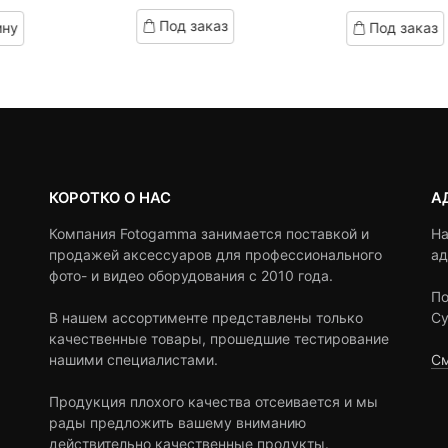
based
based
Под заказ
ину
Под заказ
on
on
customer
customer
ratings
ratings
КОРОТКО О НАС
А
Компания Fotogamma занимается поставкой и
На
продажей аксессуаров для профессионального
ад
фото- и видео оборудования с 2010 года.
По
В нашем ассортименте представлены только
Су
качественные товары, прошедшие тестирование
нашими специалистами.
См
Продукция плохого качества отсеивается и мы
рады предложить вашему вниманию
действительно качественные продукты.