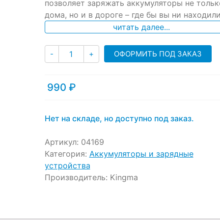
позволяет заряжать аккумуляторы не тольк
customer
ratings
дома, но и в дороге – где бы вы ни находили
читать далее...
Количество
ОФОРМИТЬ ПОД ЗАКАЗ
-
+
990
₽
Нет на складе, но доступно под заказ.
Артикул:
04169
Категория:
Аккумуляторы и зарядные
устройства
Производитель:
Kingma