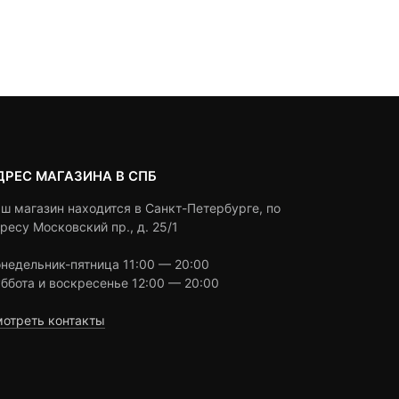
based
based
Под заказ
В корзину
on
on
customer
customer
ratings
ratings
ДРЕС МАГАЗИНА В СПБ
ш магазин находится в Санкт-Петербурге, по
ресу Московский пр., д. 25/1
недельник-пятница 11:00 — 20:00
ббота и воскресенье 12:00 — 20:00
отреть контакты