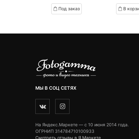
ed
based
based
д заказ
Под заказ
В корз
on
on
omer
customer
customer
ngs
ratings
ratings
МЫ В СОЦ СЕТЯХ
На Яндекс.Маркете — c 10 июня 2014 года.
ОГРНИП 314784710100933
Смотреть отзывы в Я.Маркете