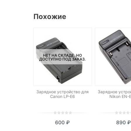
Похожие
СКЛАДЕ, НО
НЕТ НА СКЛАДЕ, НО
ПОД ЗАКАЗ.
ДОСТУПНО ПОД ЗАКАЗ.
 Canon BP-511
Зарядное устройство для
Зарядное устро
 40D, 50D
Canon LP-E6
Nikon EN-
0
5
0
0
5
0
190
₽
600
₽
890
₽
out
out
of
of