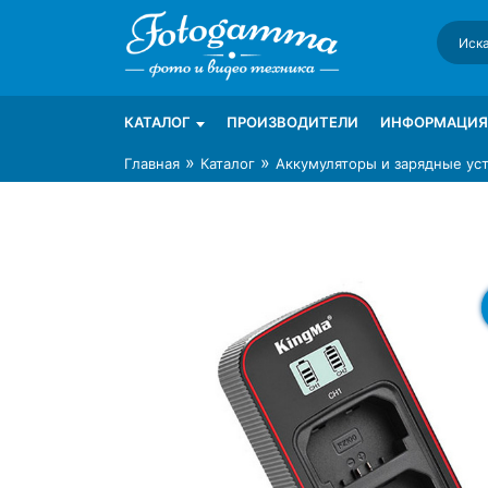
Skip
to
content
Интернет-магазин фототехники Foto-Ga
Магазин фотоаксессуаров foto-gamma.ru
КАТАЛОГ
ПРОИЗВОДИТЕЛИ
ИНФОРМАЦИЯ
»
»
Главная
Каталог
Аккумуляторы и зарядные ус