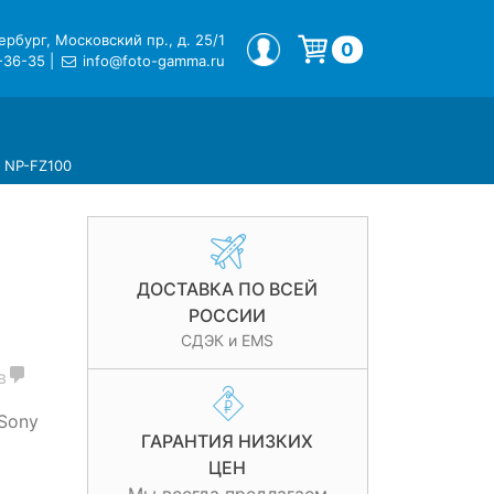
рбург, Московский пр., д. 25/1
МОЙ ПРОФИЛЬ
0
-36-35
|
info@foto-gamma.ru
Корзина пуста.
y NP-FZ100
ДОСТАВКА ПО ВСЕЙ
РОССИИ
СДЭК и EMS
в
Sony
ГАРАНТИЯ НИЗКИХ
ЦЕН