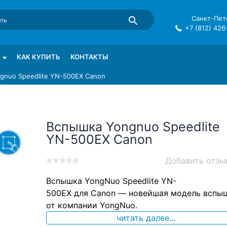
Санкт-Пете
+7 (812) 426
mma в СПб
КАК КУПИТЬ
КОНТАКТЫ
gnuo Speedlite YN-500EX Canon
Вспышка Yongnuo Speedlite
YN-500EX Canon
Добавить отзы
0
5
0
Вспышка YongNuo Speedlite YN-
out
of
500EX для Canon — новейшая модель вспы
based
от компании YongNuo.
on
читать далее...
customer