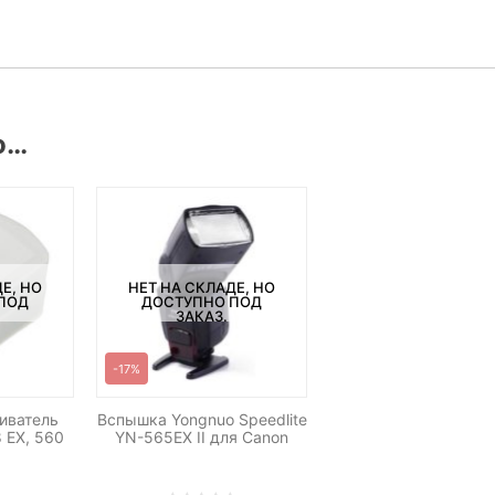
о…
Е, НО
НЕТ НА СКЛАДЕ, НО
ПОД
ДОСТУПНО ПОД
ЗАКАЗ.
-17%
иватель
Вспышка Yongnuo Speedlite
 EX, 560
YN-565EX II для Canon