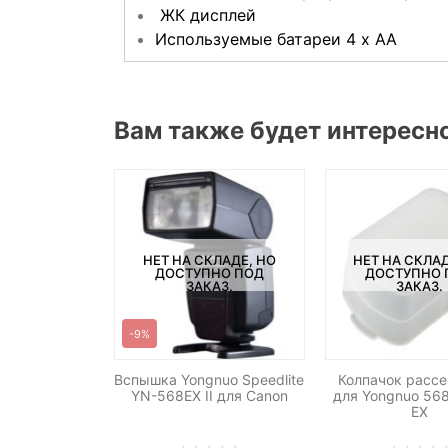
ЖК дисплей
Используемые батареи 4 x AA
Вам также будет интересн
НЕТ НА СКЛАДЕ, НО
НЕТ НА СКЛАД
ДОСТУПНО ПОД
ДОСТУПНО 
ЗАКАЗ.
ЗАКАЗ.
-9%
Вспышка Yongnuo Speedlite
Колпачок рассе
YN-568EX II для Canon
для Yongnuo 568
EX