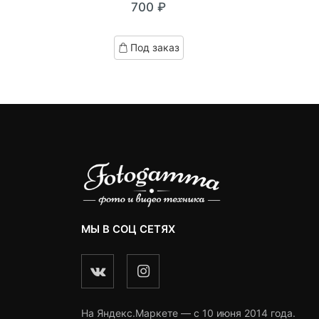
700
₽
out
of
based
Под заказ
on
customer
ratings
МЫ В СОЦ СЕТЯХ
На Яндекс.Маркете — c 10 июня 2014 года.