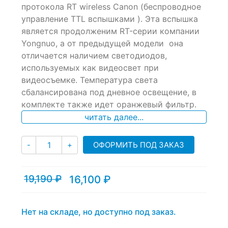
протокола RT wireless Canon (беспроводное
on
управление TTL вспышками ). Эта вспышка
customer
ratings
является продолженим RT-серии компании
Yongnuo, а от предыдущей модели она
отличается наличием светодиодов,
используемых как видеосвет при
видеосъемке. Температура света
сбалансирована под дневное освещение, в
комплекте также идет оранжевый фильтр.
читать далее...
Количество
ОФОРМИТЬ ПОД ЗАКАЗ
-
+
19,190
₽
16,100
₽
Текущая
Первоначальная
цена:
цена
16,100 ₽.
составляла
19,190 ₽.
Нет на складе, но доступно под заказ.