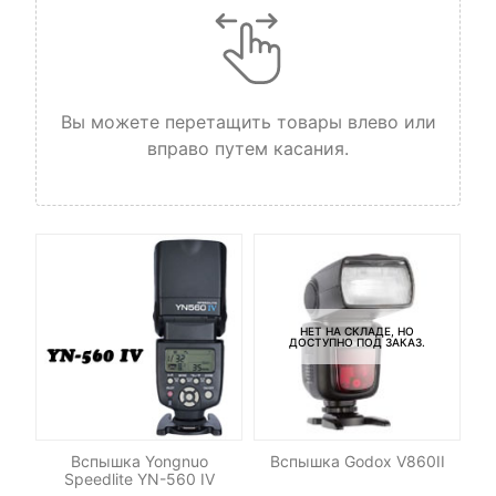
Вы можете перетащить товары влево или
вправо путем касания.
НЕТ НА СКЛАДЕ, НО
ДОСТУПНО ПОД ЗАКАЗ.
-
5
Вспышка Yongnuo
Вспышка Godox V860II
Speedlite YN-560 IV