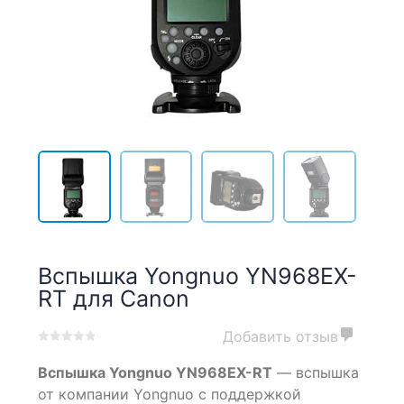
Вспышка Yongnuo YN968EX-
RT для Canon
Добавить отзыв
0
5
0
Вспышка Yongnuo YN968EX-RT
— вспышка
out
of
от компании Yongnuo с поддержкой
based