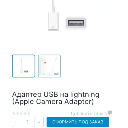
Адаптер USB на lightning
(Apple Camera Adapter)
Добавить отзыв
0
5
0
Количество
ОФОРМИТЬ ПОД ЗАКАЗ
-
+
out