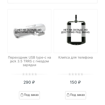
НЕТ НА СКЛАДЕ, НО
НЕТ НА СКЛАДЕ, НО
ДОСТУПНО ПОД ЗАКАЗ.
ДОСТУПНО ПОД ЗАКАЗ.
oya
Переходник USB type-c на
Клипса для телефона
П
jack 3.5 TRRS с гнездом
Li
зарядки
0
5
0
0
5
0
290
₽
150
₽
out
out
of
of
based
based
Под заказ
Под заказ
on
on
customer
customer