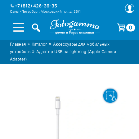
Skip
+7 (812) 426-36-35
to
Санкт-Петербург, Московский пр., д. 25/1
content
0
Корзина пуста.
»
»
Главная
Каталог
Аксессуары для мобильных
Интернет-магазин фототехники
Магазин фотоаксессуаров foto-
»
устройств
Адаптер USB на lightning (Apple Camera
Foto-Gamma в СПб
gamma.ru
Adapter)