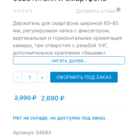
Добавить отзыв
0
5
0
Держатель для смартфона шириной 60–85
out
of
мм, регулируемая лапка с фиксатором,
based
вертикальная и горизонтальная ориентация
on
камеры, три отверстия с резьбой 1/4”,
customer
ratings
дополнительное крепление «башмак»
читать далее...
Количество
ОФОРМИТЬ ПОД ЗАКАЗ
-
+
2,990
₽
2,690
₽
Текущая
Первоначальная
цена:
цена
2,690 ₽.
составляла
2,990 ₽.
Нет на складе, но доступно под заказ.
Артикул:
04583