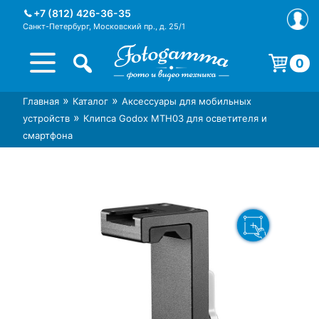
Skip
+7 (812) 426-36-35
to
Санкт-Петербург, Московский пр., д. 25/1
content
0
Корзина пуста.
»
»
Главная
Каталог
Аксессуары для мобильных
Интернет-магазин фототехники
Магазин фотоаксессуаров foto-
»
устройств
Клипса Godox MTH03 для осветителя и
Foto-Gamma в СПб
gamma.ru
смартфона