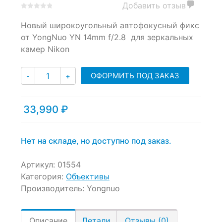
Добавить отзыв
0
5
0
Новый широкоугольный автофокусный фикс
out
of
от YongNuo YN 14mm f/2.8 для зеркальных
based
камер Nikon
on
customer
Количество
ratings
ОФОРМИТЬ ПОД ЗАКАЗ
-
+
33,990
₽
Нет на складе, но доступно под заказ.
Артикул:
01554
Категория:
Объективы
Производитель:
Yongnuo
Описание
Детали
Отзывы (0)