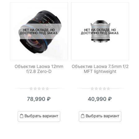
НЕТ НА СКЛАДЕ, НО
НЕТ НА СКЛАДЕ, НО
ДОСТУПНО ПОД ЗАКАЗ.
ДОСТУПНО ПОД ЗАКАЗ.
mm
Объектив Laowa 12mm
Объектив Laowa 7.5mm f/2
PO
f/2.8 Zero-D
MFT lightweight
Y
0
5
0
0
5
0
78,990
₽
40,990
₽
out
out
of
of
based
based
Выбрать вариант
Выбрать вариант
on
on
customer
customer
ratings
ratings