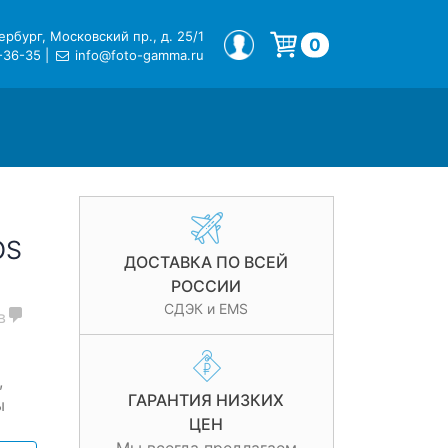
рбург, Московский пр., д. 25/1
МОЙ ПРОФИЛЬ
0
-36-35
|
info@foto-gamma.ru
Корзина пуста.
OS
ДОСТАВКА ПО ВСЕЙ
РОССИИ
СДЭК и EMS
в
,
ГАРАНТИЯ НИЗКИХ
ы
ЦЕН