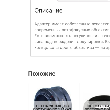
Описание
Адаптер имеет собственные лепестки
современных автофокусных объектива
Есть возможность регулировки значе
чипа подтверждения фокусировки. Вы
кольцо со стороны объектива — из х
Похожие
СКЛАДЕ, НО
НЕТ НА СКЛАДЕ, НО
НЕТ НА СКЛА
ПОД ЗАКАЗ.
ДОСТУПНО ПОД ЗАКАЗ.
ДОСТУПНО ПОД