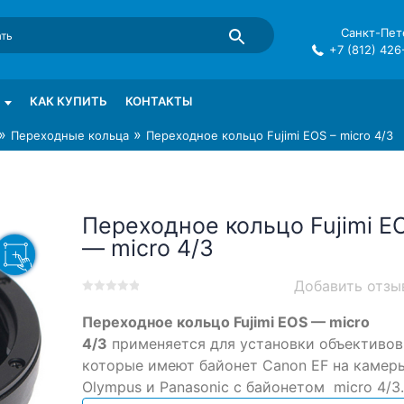
Санкт-Пете
+7 (812) 426
mma в СПб
КАК КУПИТЬ
КОНТАКТЫ
»
»
Переходные кольца
Переходное кольцо Fujimi EOS – micro 4/3
Переходное кольцо Fujimi E
— micro 4/3
Добавить отзы
0
5
0
Переходное кольцо Fujimi EOS — micro
out
of
4/3
применяется для установки объективов
based
которые имеют байонет Canon EF на камер
on
Olympus и Panasonic с байонетом micro 4/3.
customer